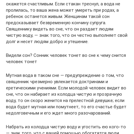
окажется счастливым. Если стакан треснул, а вода не
пролилась, то ваша жена может умереть при родах, а
ребенок останется живым. Женщинам такой сон
предсказывает безвременную кончину супруга.
Священнику видеть во сне, что он раздает людям
чистую воду, — знак того, что он честно выполняет свой
долг и несет людям добро и утешение.
Видели сон? Сонник человек тонет во сне к чему снится
человек тонет
Мутная вода в таком сне — предупреждение о том, что
священник чрезмерно увлекается доктринами и
еретическими учениями. Если молодой человек видит во
сне, что он набирает из колодца чистую и прозрачную
воду, то он скоро женится на прелестной девушке; если
вода будет мутная или помутнеет, то его счастье будет
недолговечным и его ждет много разочарований.
Набрать из колодца чистую воду и угостить ею кого-то
— знак того, что с вашей помощью обогатятся люди,