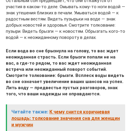
Остальным сон предвещает, что они откажутся от
участия в каком-то деле. Омывать кому-то ноги водой —
знак утешения близких в печали. Умываться водой — к
радостным вестям. Видеть пузырьки на воде — знак
добрых новостей и здоровья. Смотрите толкование:
пузыри. Видеть брызги — к новостям. Обрызгать кого-то
водой — к неожиданному повороту в делах.
Если вода во сне брызнула на голову, то вас ждет
неожиданная страсть. Если брызги попали не на
вас, а где-то рядом, то вас ждет неожиданная
встреча или неожиданный поворот событий.
Смотрите толкование: брызги. Всплеск воды видеть
во сне означает увеличение ваших шансов на успех.
Лить воду — предвестье пустых разговоров, знак
того, что ваши надежды не оправдаются.
Читайте также:
К чему снится коричневая
лошадь: толкование значения сна для женщин
и мужчин