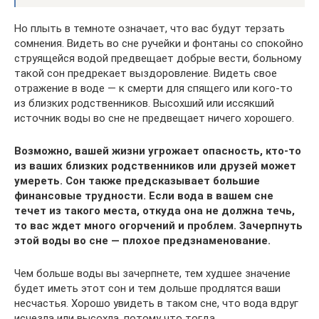
Но плыть в темноте означает, что вас будут терзать
сомнения. Видеть во сне ручейки и фонтаны со спокойно
струящейся водой предвещает добрые вести, больному
такой сон предрекает выздоровление. Видеть свое
отражение в воде — к смерти для спящего или кого-то
из близких родственников. Высохший или иссякший
источник воды во сне не предвещает ничего хорошего.
Возможно, вашей жизни угрожает опасность, кто-то
из ваших близких родственников или друзей может
умереть. Сон также предсказывает большие
финансовые трудности. Если вода в вашем сне
течет из такого места, откуда она не должна течь,
то вас ждет много огорчений и проблем. Зачерпнуть
этой воды во сне — плохое предзнаменование.
Чем больше воды вы зачерпнете, тем худшее значение
будет иметь этот сон и тем дольше продлятся ваши
несчастья. Хорошо увидеть в таком сне, что вода вдруг
исчезла или высохла, потому что тогда