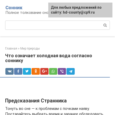
Перейти
Сонник
Для любых предложений по
к
Полное толкование снов
сайту: hd-county@cp9.ru
контенту
Поиск:
Главная
»
Мир природы
Что означает холодная вода согласно
соннику
Предсказания Странника
Тонуть во сне — к проблемам с почками наяву.
Постарайтесь выбрать время и заранее обследовать