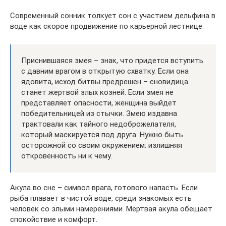
Современный сонник толкует сон с участием дельфина в
воде как скорое продвижение по карьерной лестнице.
Приснившаяся змея – знак, что придется вступить
с давним врагом в открытую схватку. Если она
ядовита, исход битвы предрешен – сновидица
станет жертвой злых козней. Если змея не
представляет опасности, женщина выйдет
победительницей из стычки. Змею издавна
трактовали как тайного недоброжелателя,
который маскируется под друга. Нужно быть
осторожной со своим окружением: излишняя
откровенность ни к чему.
Акула во сне – символ врага, готового напасть. Если
рыба плавает в чистой воде, среди знакомых есть
человек со злыми намерениями. Мертвая акула обещает
спокойствие и комфорт.