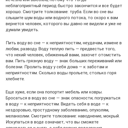
неблагоприятный период быстро закончится и все будет
хорошо. Смотрите толкование: труба. Если во сне вы
слышите шум воды или водного потока, то скоро к вам
вернется человек, которого вы давно не видели и уже не
думали увидеть.
Пить воду во сне — к неприятностям, неудачам, измене в
любви, разводу. Воду теплую пить — предвестье того,
что некий человек, обиженный вами, захочет отомстить
вам. Пить грязную воду — знак больших переживаний или
болезни. Пролить воду у себя дома — к заботам и
неприятностям. Сколько воды прольете, столько горя
хлебнете.
Еще хуже, если она попортит мебель или ковры.
Бросаться в воду во сне — знак опасности; погружаться
в воду — к неприятностям. Видеть себя в воде — к
нездоровью, простудному заболеванию, опухолям,
меланхолии. Смотрите толкование: наводнение, мокрый.
Искупаться в воде означает, что вы сможете
оправдаться и снять с себя всякие подозрения.