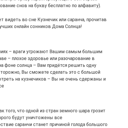
ование снов на букву бесплатно по алфавиту).
ет видеть во сне Кузнечик или саранча, прочитав
лучших онлайн сонников Дома Солнца!
ениях – враги угрожают Вашим самым большим
аве – плохое здоровье или разочарование в
на фоне солнца – Вам придётся решить одну
сторожно, Вы сможете сделать это с большой
мотреть на кузнечиков – Вы не очень сдержаны и
се
к того, что одной из стран земного шара грозит
торого будут уничтожены все
твие саранчи станет причиной голода большого