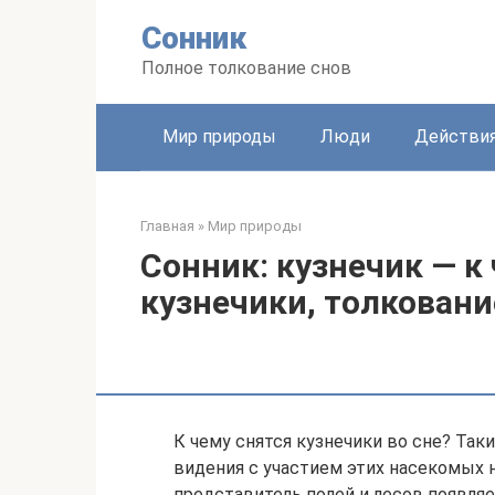
Перейти
Сонник
к
контенту
Полное толкование снов
Мир природы
Люди
Действи
Главная
»
Мир природы
Сонник: кузнечик — к
кузнечики, толковани
К чему снятся кузнечики во сне? Так
видения с участием этих насекомых н
представитель полей и лесов появляе