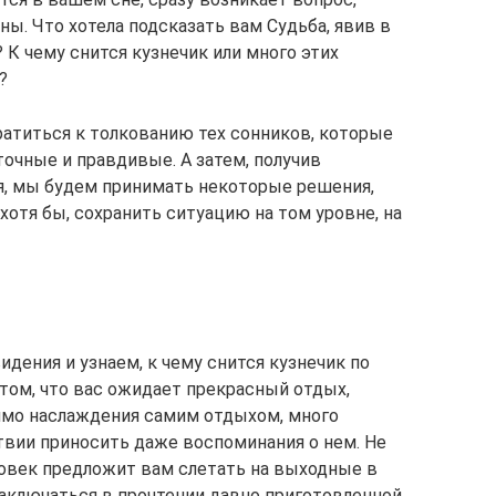
ы. Что хотела подсказать вам Судьба, явив в
 К чему снится кузнечик или много этих
?
ратиться к толкованию тех сонников, которые
точные и правдивые. А затем, получив
я, мы будем принимать некоторые решения,
отя бы, сохранить ситуацию на том уровне, на
дения и узнаем, к чему снится кузнечик по
 том, что вас ожидает прекрасный отдых,
имо наслаждения самим отдыхом, много
вии приносить даже воспоминания о нем. Не
ловек предложит вам слетать на выходные в
аключаться в прочтении давно приготовленной