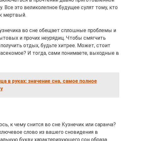
у. Все это великолепное будущее сулят тому, кто
ик мертвый.
кузнечика во сне обещает сплошные проблемы и
ытовых и прочих неурядиц. Чтобы смягчить
получить отдых, будьте хитрее. Может, стоит
асекомое? И тогда, сами понимаете, выходные в
ца в руках: значение сна, самое полное
ку
сь, к чему снится во сне Кузнечик или саранча?
ключевое слово из вашего сновидения в
альную букву характеризующего сон образа