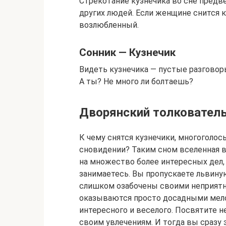
Стрекотание кузнечика во сне предв
других людей. Если женщине снится к
возлюбленный.
Сонник — Кузнечик
Видеть кузнечика — пустые разговор
А ты? Не много ли болтаешь?
Дворянский толкователь
К чему снятся кузнечики, многоголо
сновидении? Таким сном вселенная в
на множество более интересных дел,
занимаетесь. Вы пропускаете львин
слишком озабочены своими неприят
оказываются просто досадными мелоч
интересного и веселого. Посвятите 
своим увлечениям. И тогда вы сразу 