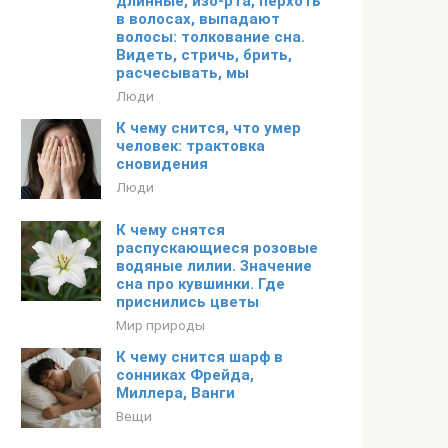
длинные, изо-рта, перхоть
в волосах, выпадают
волосы: толкование сна.
Видеть, стричь, брить,
расчесывать, мы
Люди
К чему снится, что умер
человек: трактовка
сновидения
Люди
К чему снятся
распускающиеся розовые
водяные лилии. Значение
сна про кувшинки. Где
приснились цветы
Мир природы
К чему снится шарф в
сонниках Фрейда,
Миллера, Ванги
Вещи