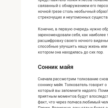
связанный с обнаружением его персон
ночной грезе столь необычный образ?
стрекочущих и неугомонных существ
Конечно, в первую очередь нужно об
зарекомендовали себя, как наиболее 
расшифровку своего ночного видень
способные улучшить нашу жизнь или х
котором она находилась до сих пор.
Сонник майя
Сначала рассмотрим толкование снови
соннику майя. Толкователь говорит о
который вы запомните надолго. Пом
приятным моментов будут впоследст
факт, что через полчаса любимый че
Париж. Возможно, ваш отдых будет з