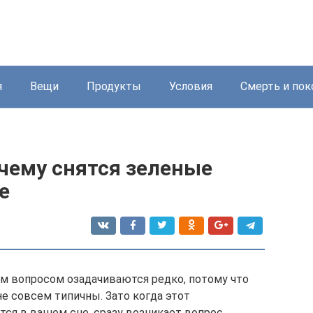
я
Вещи
Продукты
Условия
Смерть и пок
 чему снятся зеленые
е
им вопросом озадачиваются редко, потому что
е совсем типичны. Зато когда этот
тся в вашем сне, сразу возникает вопрос,