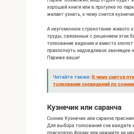
хорошей книги или в прогулке по парк
желает узнать, к чему снится кузнеч
А неугомонное стрекотание живого 
труды, связанные с решением этих б
толкование видения и вместо хлопот 
прихлопнуть надоедливое звенящее н
Париже ваши!
Читайте также:
К чему снится пти
толкование сновидений по сонни
Кузнечик или саранча
Сонник Кузнечик или саранча приснило
Для выбора толкования сна введите 
поисковую форму или нажмите на нач