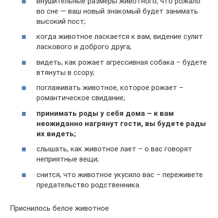
внушительные размеры животного, что рожало
во сне — ваш новый знакомый будет занимать
высокий пост;
когда животное ласкается к вам, видение сулит
ласкового и доброго друга;
видеть, как рожает агрессивная собака – будете
втянуты в ссору;
поглаживать животное, которое рожает –
романтическое свидание;
принимать роды у себя дома – к вам
неожиданно нагрянут гости, вы будете рады
их видеть;
слышать, как животное лает – о вас говорят
неприятные вещи;
снится, что животное укусило вас – переживете
предательство родственника.
Приснилось белое животное