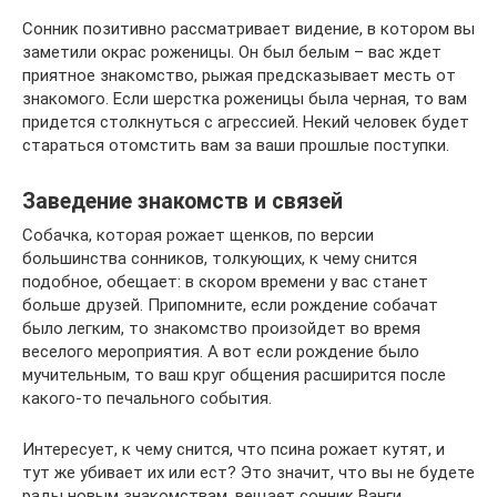
Сонник позитивно рассматривает видение, в котором вы
заметили окрас роженицы. Он был белым – вас ждет
приятное знакомство, рыжая предсказывает месть от
знакомого. Если шерстка роженицы была черная, то вам
придется столкнуться с агрессией. Некий человек будет
стараться отомстить вам за ваши прошлые поступки.
Заведение знакомств и связей
Собачка, которая рожает щенков, по версии
большинства сонников, толкующих, к чему снится
подобное, обещает: в скором времени у вас станет
больше друзей. Припомните, если рождение собачат
было легким, то знакомство произойдет во время
веселого мероприятия. А вот если рождение было
мучительным, то ваш круг общения расширится после
какого-то печального события.
Интересует, к чему снится, что псина рожает кутят, и
тут же убивает их или ест? Это значит, что вы не будете
рады новым знакомствам, вещает сонник Ванги.