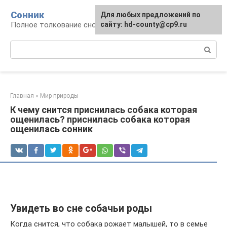
Перейти
Сонник
Для любых предложений по
к
Полное толкование снов
сайту: hd-county@cp9.ru
контенту
Поиск:
Главная
»
Мир природы
К чему снится приснилась собака которая
ощенилась? приснилась собака которая
ощенилась сонник
Увидеть во сне собачьи роды
Когда снится, что собака рожает малышей, то в семье