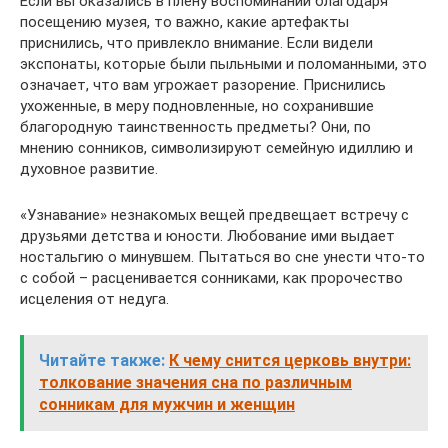
Если вы оказались в плену воспоминаний благодаря
посещению музея, то важно, какие артефакты
приснились, что привлекло внимание. Если видели
экспонаты, которые были пыльными и поломанными, это
означает, что вам угрожает разорение. Приснились
ухоженные, в меру подновленные, но сохранившие
благородную таинственность предметы? Они, по
мнению сонников, символизируют семейную идиллию и
духовное развитие.
«Узнавание» незнакомых вещей предвещает встречу с
друзьями детства и юности. Любование ими выдает
ностальгию о минувшем. Пытаться во сне унести что-то
с собой – расценивается сонниками, как пророчество
исцеления от недуга.
Читайте также:
К чему снится церковь внутри:
толкование значения сна по различным
сонникам для мужчин и женщин