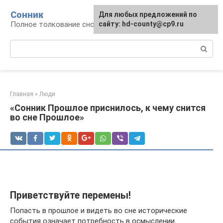
Перейти
Сонник
Для любых предложений по
к
Полное толкование снов
сайту: hd-county@cp9.ru
контенту
Поиск:
Главная
»
Люди
«Сонник Прошлое приснилось, к чему снится
во сне Прошлое»
Приветствуйте перемены!
Попасть в прошлое и видеть во сне исторические
события означает потребность в осмыслении