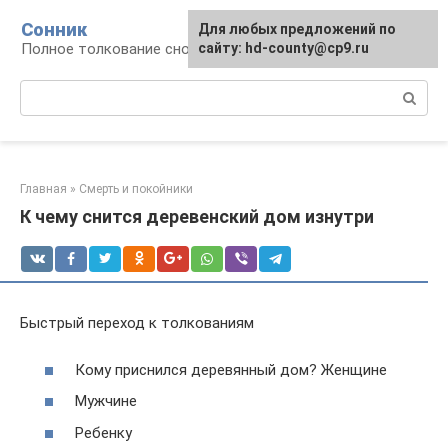
Перейти
Сонник
Для любых предложений по
к
Полное толкование снов
сайту: hd-county@cp9.ru
контенту
Поиск:
Главная
»
Смерть и покойники
К чему снится деревенский дом изнутри
Быстрый переход к толкованиям
Кому приснился деревянный дом? Женщине
Мужчине
Ребенку