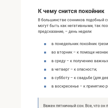
К чему снится покойник
В большинстве сонников подобный с
могут быть как негативными, так по
предсказание, – день недели:
в понедельник покойник грези
во вторник – к помощи незнак
в среду – к получению важных
в четверг – к опасности;
в субботу – к свадьбе (для де
в воскресенье – к принятию 
Важен пятничный сон. Все, что он 