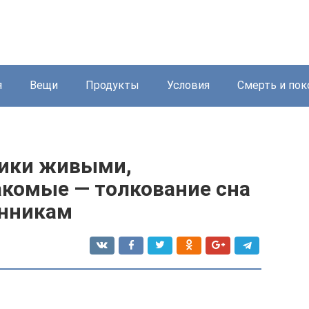
я
Вещи
Продукты
Условия
Смерть и пок
ники живыми,
акомые — толкование сна
онникам