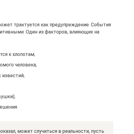
южет трактуется как предупреждение. События
зитивными. Один из факторов, влияющих на
тся к хлопотам;
омого человека;
 известий;
вушки);
решения.
показал, может случиться в реальности, пусть