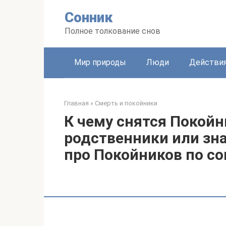
Перейти
Сонник
к
контенту
Полное толкование снов
Мир природы
Люди
Действи
Главная
»
Смерть и покойники
К чему снятся Покой
родственники или зн
про Покойников по с