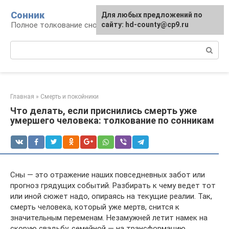
Перейти
Сонник
Для любых предложений по
к
Полное толкование снов
сайту: hd-county@cp9.ru
контенту
Поиск:
Главная
»
Смерть и покойники
Что делать, если приснились смерть уже
умершего человека: толкование по сонникам
Сны — это отражение наших повседневных забот или
прогноз грядущих событий. Разбирать к чему ведет тот
или иной сюжет надо, опираясь на текущие реалии. Так,
смерть человека, который уже мертв, снится к
значительным переменам. Незамужней летит намек на
скорую свадьбу, семейной — на трансформацию