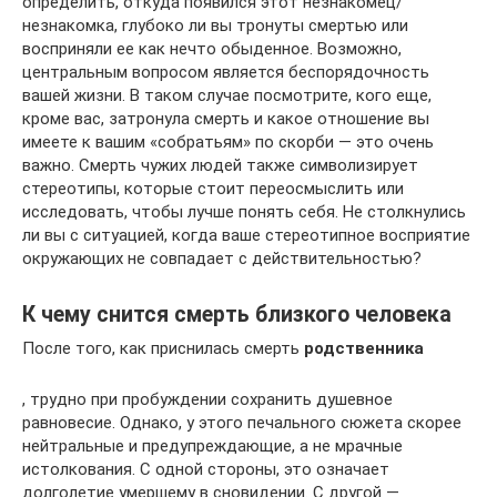
определить, откуда появился этот незнакомец/
незнакомка, глубоко ли вы тронуты смертью или
восприняли ее как нечто обыденное. Возможно,
центральным вопросом является беспорядочность
вашей жизни. В таком случае посмотрите, кого еще,
кроме вас, затронула смерть и какое отношение вы
имеете к вашим «собратьям» по скорби — это очень
важно. Смерть чужих людей также символизирует
стереотипы, которые стоит переосмыслить или
исследовать, чтобы лучше понять себя. Не столкнулись
ли вы с ситуацией, когда ваше стереотипное восприятие
окружающих не совпадает с действительностью?
К чему снится смерть близкого человека
После того, как приснилась смерть
родственника
, трудно при пробуждении сохранить душевное
равновесие. Однако, у этого печального сюжета скорее
нейтральные и предупреждающие, а не мрачные
истолкования. С одной стороны, это означает
долголетие умершему в сновидении. С другой —