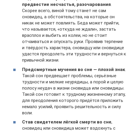
предвестие несчастья, разочарования
.
Скорее всего, виной тому станет не сам
сновидец, а обстоятельства, на которые он
никак не может повлиять. Беда может прийти,
что называется, «откуда не ждали», застать
врасплох и выбить из колеи, но не стоит
отчаиваться и опускать руки. Проявив терпение
и твёрдость характера, сновидцу или сновидице
удастся преодолеть эти трудности и вернуться к
привычной жизни.
Предсмертные мучения во сне — плохой знак
.
Такой сон предвещает проблемы, серьёзные
трудности и мелкие неурядицы, а порой и целую
полосу неудач в жизни сновидца или сновидицы.
Такой сон готовит к трудному жизненному этапу,
для преодоления которого придётся приложить
немало усилий, проявить решительность и силу
воли.
Став свидетелем лёгкой смерти во сне
,
сновидец или сновидица может вздохнуть с