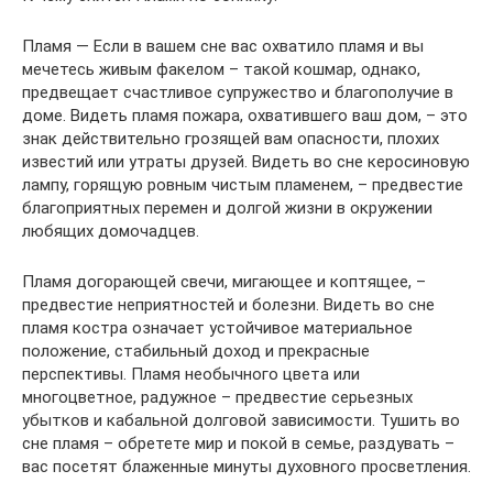
Пламя — Если в вашем сне вас охватило пламя и вы
мечетесь живым факелом – такой кошмар, однако,
предвещает счастливое супружество и благополучие в
доме. Видеть пламя пожара, охватившего ваш дом, – это
знак действительно грозящей вам опасности, плохих
известий или утраты друзей. Видеть во сне керосиновую
лампу, горящую ровным чистым пламенем, – предвестие
благоприятных перемен и долгой жизни в окружении
любящих домочадцев.
Пламя догорающей свечи, мигающее и коптящее, –
предвестие неприятностей и болезни. Видеть во сне
пламя костра означает устойчивое материальное
положение, стабильный доход и прекрасные
перспективы. Пламя необычного цвета или
многоцветное, радужное – предвестие серьезных
убытков и кабальной долговой зависимости. Тушить во
сне пламя – обретете мир и покой в семье, раздувать –
вас посетят блаженные минуты духовного просветления.