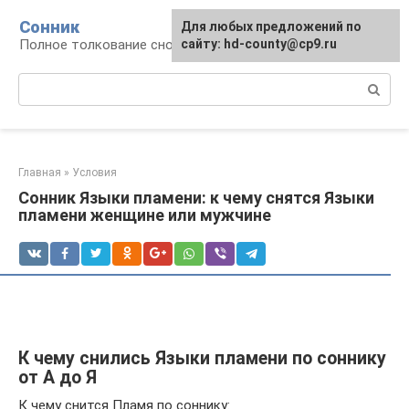
Перейти
Сонник
Для любых предложений по
к
Полное толкование снов
сайту: hd-county@cp9.ru
контенту
Поиск:
Главная
»
Условия
Сонник Языки пламени: к чему снятся Языки
пламени женщине или мужчине
К чему снились Языки пламени по соннику
от А до Я
К чему снится Пламя по соннику: