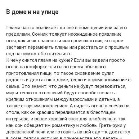
В доме и на улице
Пламя часто возникает во сне в помещении или за его
пределами. Сонник толкует неожиданное появление
огня, как знак опасности или происшествия, которое
заставит переменить планы или расстаться с прошлым
под натиском обстоятельств.
К чему снится пламя на кухне? Если вы видели просто
огонь на конфорке плиты во время обычного
приготовления пищи, то такое сновидение сулит
радость и достаток в доме, тепло и взаимопонимание в
семье. Это значит, что деньги не будут переводиться,
мир и теплота отношений будут способствовать
крепким отношениям между взрослыми и детьми, а
также старшим поколением. А видеть огонь в свечах на
столе, как он красиво переливается в блестящем
интерьере, и вовсе хороший знак для влюблённых, так
как сон обещает им романтику и любовь. Греть руки у
деревенской печи или готовить на ней еду – к достатку
в доме, теплу и уюту, но в одиночестве это делать –