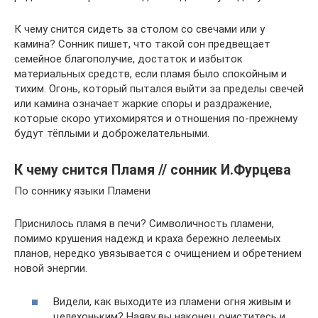
К чему снится сидеть за столом со свечами или у
камина? Сонник пишет, что такой сон предвещает
семейное благополучие, достаток и избыток
материальных средств, если пламя было спокойным и
тихим. Огонь, который пытался выйти за пределы свечей
или камина означает жаркие споры и раздражение,
которые скоро утихомирятся и отношения по-прежнему
будут тёплыми и доброжелательными.
К чему снится Пламя // сонник И.Фурцева
По соннику языки Пламени
Приснилось пламя в печи? Символичность пламени,
помимо крушения надежд и краха бережно лелеемых
планов, нередко увязывается с очищением и обретением
новой энергии.
Видели, как выходите из пламени огня живым и
целехоньким? Наяву вы наконец очиститесь и