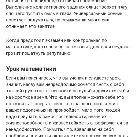
объяснять очевидное, отстаивая своё мнение.
Выполнение коллективного задания олицетворяет тягу
спящего пустить пыль в глаза. Универсальный сонник
советует задуматься, не слишком ли много сил
отнимает это занятие.
Когда предстоит экзамен или контрольная по
математике, к которым вы не готовы, досадная неудача
грозит пошатнуть репутацию.
Урок математики
Если вам приснилось, что вы ученик и слушаете урок:
значит, наяву вам непреодолимо хочется снять с себя
тяжкий груз ответственности за судьбы других хотя бы
на короткое время. Что ж, вы вполне можете себе это
позволить. Поверьте, ничего страшного ни с кем из
ваших подопечных не произойдет, мало того, людей
надо приучать к самостоятельности, иначе их
жизнеспособность и жизнестойкость атрофируются за
ненадобностью. Поймите, что, взваливая на себя
проблемы других, вы оказываете им плохую услугу, ведь