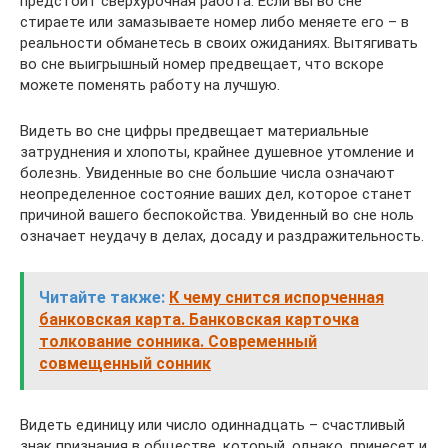
предстоит сверхурочная работа. Если вы во сне
стираете или замазываете номер либо меняете его – в
реальности обманетесь в своих ожиданиях. Вытягивать
во сне выигрышный номер предвещает, что вскоре
можете поменять работу на лучшую.
Видеть во сне цифры предвещает материальные
затруднения и хлопоты, крайнее душевное утомление и
болезнь. Увиденные во сне большие числа означают
неопределенное состояние ваших дел, которое станет
причиной вашего беспокойства. Увиденный во сне ноль
означает неудачу в делах, досаду и раздражительность.
Читайте также:
К чему снится испорченная
банковская карта. Банковская карточка
толкование сонника. Современный
cовмещенный сонник
Видеть единицу или число одиннадцать – счастливый
знак признания в обществе, который, однако, принесет и