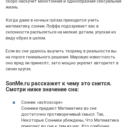
скоро наскучит монотонная и однообразная сексуальная
жизнь.
Когда даже в ночных грёзах приходится учить
математику, сонник Лоффа подозревает вас в
склонности распыляться на мелкие детали, упуская из
виду образ в целом.
Если во сне удалось выучить теорему, в реальности вы
на пороге гениального решения. Мировую известность
оно вряд ли принесёт, зато мощно укрепит авторитет в
своих кругах.
SonMe.ru расскажет к чему это снится.
Смотри ниже значение сна:
Сонник «astroscope»
Сонники придают Математике во сне
достаточно противоречивый смысл. Так,
Некоторые Сонники убеждены, Что Математика
приходит во сне к тем из нас, Кто озабочен