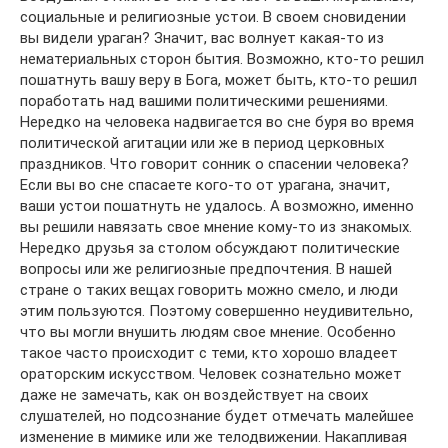
социальные и религиозные устои. В своем сновидении
вы видели ураган? Значит, вас волнует какая-то из
нематериальных сторон бытия. Возможно, кто-то решил
пошатнуть вашу веру в Бога, может быть, кто-то решил
поработать над вашими политическими решениями.
Нередко на человека надвигается во сне буря во время
политической агитации или же в период церковных
праздников. Что говорит сонник о спасении человека?
Если вы во сне спасаете кого-то от урагана, значит,
ваши устои пошатнуть не удалось. А возможно, именно
вы решили навязать свое мнение кому-то из знакомых.
Нередко друзья за столом обсуждают политические
вопросы или же религиозные предпочтения. В нашей
стране о таких вещах говорить можно смело, и люди
этим пользуются. Поэтому совершенно неудивительно,
что вы могли внушить людям свое мнение. Особенно
такое часто происходит с теми, кто хорошо владеет
ораторским искусством. Человек сознательно может
даже не замечать, как он воздействует на своих
слушателей, но подсознание будет отмечать малейшее
изменение в мимике или же телодвижении. Накапливая