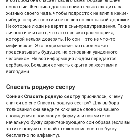
в котором она спасает своего сына. Образы вполне
понятные. Женщина должна внимательно следить за
жизнью своего чада, чтобы подросток не влип в какие-
нибудь неприятности и не пошел по скользкой дорожке.
Некоторые люди не верят в сны-предупреждения. Такие
личности считают, что это все экстрасенсорика,
которой нельзя доверять. Но сон – это не что-то
мифическое. Это подсознание, которое может
предсказывать будущее, на основании увиденного
человеком. Не вся информация людям передается
вербально. Большая ее часть скрыта за жестами и
взглядами.
Спасать родную сестру
Сонник Спасать родную сестру
приснилось, к чему
снится во сне Спасать родную сестру? Для выбора
толкования сна введите ключевое слово из вашего
сновидения в поисковую форму или нажмите на
начальную букву характеризующего сон образа (если вы
хотите получить онлайн толкование снов на букву
бесплатно по алфавиту).