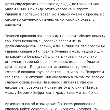
древнешумерские жреческие одежды, который стоял
рядом с ним. При виде этого человека Гилпрехт
удивился, поспешно встал, но только уже не с кресла, а с
какой-то каменной ступени, на которой он оказался
сидящим.
Человек приказал археологу идти за ним, обещая помочь
ему. Хотя незнакомец говорил совсем не на
древнешумерском наречии, а по-английски, это совсем не
удивило спящего Гилпрехта. Ученый и жрец недолго шли
по какой-то безлюдной улочке, миновали несколько
огромных строений, расположенных довольно близко
друг от друга. В один из таких массивных домов,
который казался крупнее остальных, и вошли Гилпрехт и
его странный спутник. Они оказались в каком-то зале со
слабым освещением. На вопрос Гилпрехта, где они
находятся, провожатый ответил, будто они в Нипуре,
между Тигром и Евфратом, в храме Бела – отца богов.
Археолог знал об этом храме. Во время раскопок не
удалось найти сокровищницу – комнату, которая, как