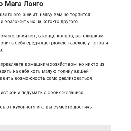
о Мага Лонго
аете его: значит, наяву вам не терпится
и возложить их на кого-то другого.
том желании нет, в конце концов, вы слишком
онить себя среди кастрюлек, тарелок, утюгов и
а.
аправляете домашним хозяйством, но никто из
 взять на себя хоть малую толику вашей
тавить возможность само реализоваться.
исткой и подумать о своих желаниях.
ь от кухонного ига, вы сумеете достичь