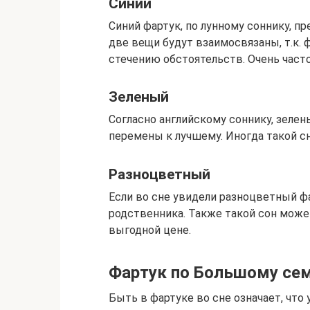
Синий
Синий фартук, по лунному соннику, п
две вещи будут взаимосвязаны, т.к. 
стечению обстоятельств. Очень част
Зеленый
Согласно английскому соннику, зеле
перемены к лучшему. Иногда такой с
Разноцветный
Если во сне увидели разноцветный фа
родственника. Также такой сон мож
выгодной цене.
Фартук по Большому се
Быть в фартуке во сне означает, что 