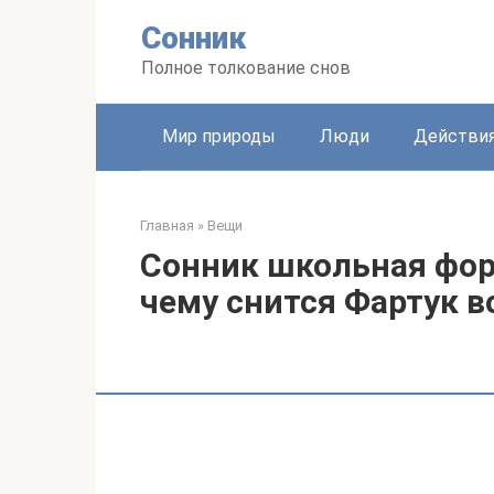
Перейти
Сонник
к
контенту
Полное толкование снов
Мир природы
Люди
Действи
Главная
»
Вещи
Сонник школьная фор
чему снится Фартук в