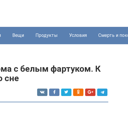
я
Вещи
Продукты
Условия
Смерть и пок
ма с белым фартуком. К
о сне