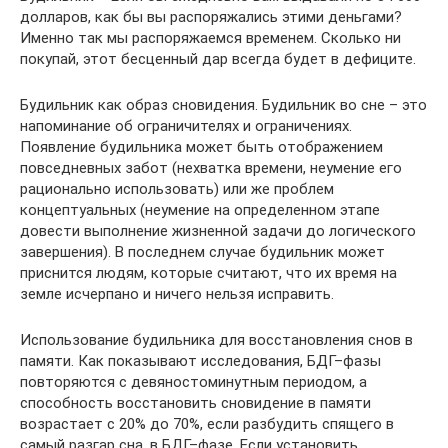
долларов, как бы вы распоряжались этими деньгами?
Именно так мы распоряжаемся временем. Сколько ни
покупай, этот бесценный дар всегда будет в дефиците.
Будильник как образ сновидения. Будильник во сне – это
напоминание об ограничителях и ограничениях.
Появление будильника может быть отображением
повседневных забот (нехватка времени, неумение его
рационально использовать) или же проблем
концептуальных (неумение на определенном этапе
довести выполнение жизненной задачи до логического
завершения). В последнем случае будильник может
приснится людям, которые считают, что их время на
земле исчерпано и ничего нельзя исправить.
Использование будильника для восстановления снов в
памяти. Как показывают исследования, БДГ–фазы
повторяются с девяностоминутным периодом, а
способность восстановить сновидение в памяти
возрастает с 20% до 70%, если разбудить спящего в
самый разгар сна, в БДГ–фазе. Если установить