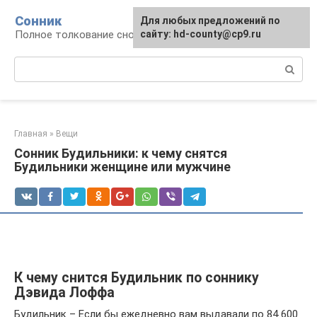
Перейти
Сонник
Для любых предложений по
к
Полное толкование снов
сайту: hd-county@cp9.ru
контенту
Поиск:
Главная
»
Вещи
Сонник Будильники: к чему снятся
Будильники женщине или мужчине
К чему снится Будильник по соннику
Дэвида Лоффа
Будильник – Если бы ежедневно вам выдавали по 84 600