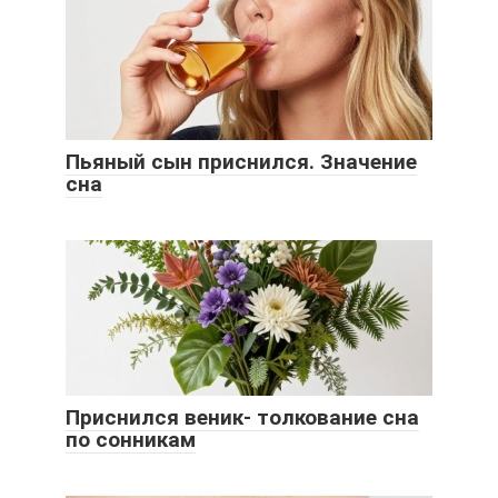
Пьяный сын приснился. Значение
сна
Приснился веник- толкование сна
по сонникам