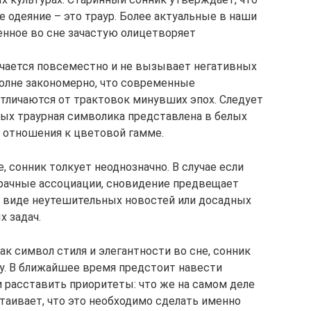
е одеяние – это траур. Более актуальные в наши
енное во сне зачастую олицетворяет
ечается повсеместно и не вызывает негативных
полне закономерно, что современные
тличаются от трактовок минувших эпох. Следует
рых траурная символика представлена в белых
го отношения к цветовой гамме.
, сонник толкует неоднозначно. В случае если
рачные ассоциации, сновидение предвещает
 виде неутешительных новостей или досадных
 задач.
как символ стиля и элегантности во сне, сонник
у. В ближайшее время предстоит навести
и расставить приоритеты: что же на самом деле
стаивает, что это необходимо сделать именно