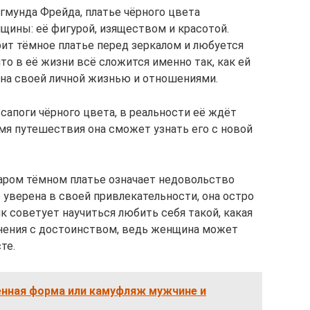
гмунда Фрейда, платье чёрного цвета
ины: её фигурой, изяществом и красотой.
ит тёмное платье перед зеркалом и любуется
 что в её жизни всё сложится именно так, как ей
ьна своей личной жизнью и отношениями.
 сапоги чёрного цвета, в реальности её ждёт
мя путешествия она сможет узнать его с новой
аром тёмном платье означает недовольство
уверена в своей привлекательности, она остро
к советует научиться любить себя такой, какая
енения с достоинством, ведь женщина может
те.
енная форма или камуфляж мужчине и