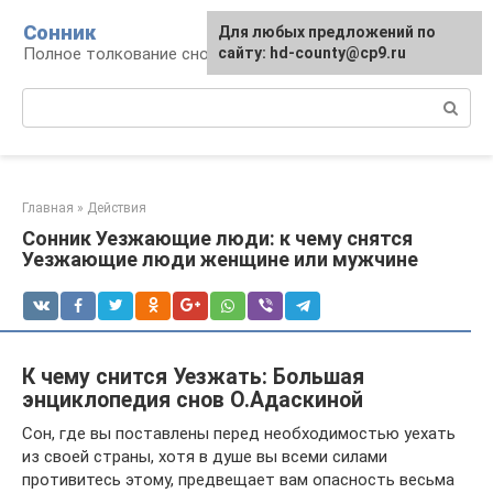
Перейти
Сонник
Для любых предложений по
к
Полное толкование снов
сайту: hd-county@cp9.ru
контенту
Поиск:
Главная
»
Действия
Сонник Уезжающие люди: к чему снятся
Уезжающие люди женщине или мужчине
К чему снится Уезжать: Большая
энциклопедия снов О.Адаскиной
Сон, где вы поставлены перед необходимостью уехать
из своей страны, хотя в душе вы всеми силами
противитесь этому, предвещает вам опасность весьма