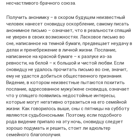
несчастливого брачного союза.
Получить анонимку – в скором будущем неизвестный
человек нанесет сновидцу оскорбление, самому писать
анонимное письмо – означает, что в реальности спящий
не уверен в своих возможностях. Ласковое письмо во
сне, написанное на темной бумаге, предвещает неудачу в
делах и пренебрежение в личной жизни. Послание,
написанное на красной бумаге – к разлуке из-за
ревности, на белой – к большой и чистой любви. Если
сновидцу не удалось прочитать письмо во сне, значит,
ему не удастся добиться общественного признания.
Видение, в котором неизвестные пытаются похитить
послание, адресованное мужу/жене сновидца, означает
что у спящего появились недостойные интересы,
которые могут негативно отразиться на его семейной
жизни. Как говорилось выше, сны с пятницы на субботу
являются судьбоносными. Поэтому, если подобного
рода видение припало на эту ночь, сновидцу следует
хорошо подумать и решить, стоит ли адюльтер
семейного благополучия.