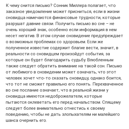
К чему снится письмо? Сонник Миллера полагает, что
заказное уведомление может присниться, если в жизни
сновидца намечаются финансовые трудности, которые
разрушат давние связи. Получить письмо во сне – не
очень хороший знак, особенно если информация в нем
несет негатив. В этом случае сновидение предупреждает
о возможных проблемах со здоровьем. Если же
полученное известие содержит благие вести, значит, в
реальности со сновидцем произойдут события, за
которые он будет благодарить судьбу. Влюбленным
также следует обратить внимание на такой сон. Письмо
от любимого в сновидении может означать, что этот
человек хочет что-то сказать сновидцу, однако боится,
что тот не сможет правильно его понять. Перехваченное
во сне послание означает, что в реальной жизни у
сновидца имеются недоброжелатели, которые
пытаются оклеветать его перед начальством. Спящему
следует более внимательно отнестись к своему
поведению, чтобы не дать злопыхателям ни малейшего
шанса очернить его.