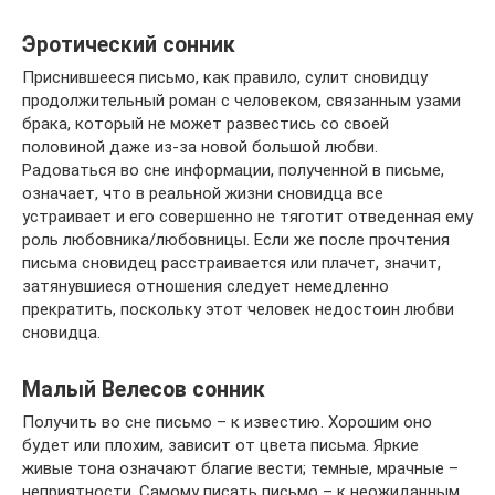
Эротический сонник
Приснившееся письмо, как правило, сулит сновидцу
продолжительный роман с человеком, связанным узами
брака, который не может развестись со своей
половиной даже из-за новой большой любви.
Радоваться во сне информации, полученной в письме,
означает, что в реальной жизни сновидца все
устраивает и его совершенно не тяготит отведенная ему
роль любовника/любовницы. Если же после прочтения
письма сновидец расстраивается или плачет, значит,
затянувшиеся отношения следует немедленно
прекратить, поскольку этот человек недостоин любви
сновидца.
Малый Велесов сонник
Получить во сне письмо – к известию. Хорошим оно
будет или плохим, зависит от цвета письма. Яркие
живые тона означают благие вести; темные, мрачные –
неприятности. Самому писать письмо – к неожиданным