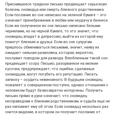
Приснившееся траурное письмо предвещает серьезную
болезнь сновидца или смерть близкого родственника.
Если послание во сне написано на зеленой бумаге – это
означает пренебрежение в любви или неудачу в бизнесе.
Если же полученное во сне письмо написано белыми
чернилами, но на черной бумаге, то это значит, что
сновидец впадет в депрессию, выйти из которой ему
помогут близкие и друзья. Если во сне супругам
пришлось обмениваться письмами, значит, наяву их
ожидает сильная размолвка, которая, вероятно,
послужит поводом для развода. Влюбленным такой сон
предвещает ссору. Письмо, разорванное на мелкие
кусочки, предупреждает, что ошибки, сделанные
сновидцем, могут погубить его репутацию. Писать
записку – осудить невиновного. В будущем сновидец
пожалеет о совершенном поступке, однако отношения с
человеком будут безвозвратно испорчены. Получить
письмо прямо в руки означает, что сновидец
несправедлив к близким родственникам, и судьба еще не
раз напомнит ему об этом. Если сновидцу несколько раз
снится видение, в котором он получает послание от