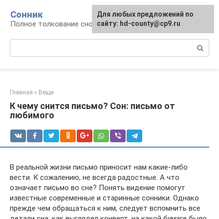
Перейти
Сонник
Для любых предложений по
к
Полное толкование снов
сайту: hd-county@cp9.ru
контенту
Поиск:
Главная
»
Вещи
К чему снится письмо? Сон: письмо от
любимого
В реальной жизни письмо приносит нам какие-либо
вести. К сожалению, не всегда радостные. А что
означает письмо во сне? Понять видение помогут
известные современные и старинные сонники. Однако
прежде чем обращаться к ним, следует вспомнить все
детали сна: как выглядел конверт, на какой бумаге было