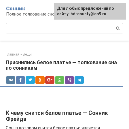
Перейти
Сонник
Для любых предложений по
к
Полное толкование снов
сайту: hd-county@cp9.ru
контенту
Поиск:
Главная
»
Вещи
Приснились белое платье — толкование сна
по сонникам
К чему снится белое платье — Сонник
Фрейда
Сон, в котором снится белое платье является