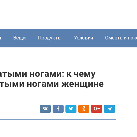
я
Вещи
Продукты
Условия
Смерть и пок
атыми ногами: к чему
сатыми ногами женщине