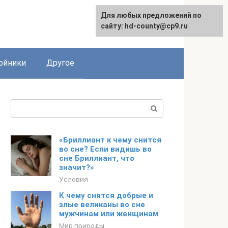
Для любых предложений по
сайту: hd-county@cp9.ru
ойники
Другое
Поиск:
«Бриллиант к чему снится
во сне? Если видишь во
сне Бриллиант, что
значит?»
Условия
К чему снятся добрые и
злые великаны во сне
мужчинам или женщинам
Мир природы