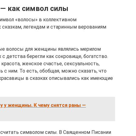
 — как символ силы
символ «волосы» в коллективном
к сказкам, легендам и старинным верованиям
тые волосы для женщины являлись мерилом
с детства берегли как сокровище, богатство.
: красота, женское счастье, сексуальность,
 с ним. То есть, обобщая, можно сказать, что
е красавицы в сказках описывались как имеющие
бу у женщины. К чему снятся раны —
считать символом силы. В Священном Писании