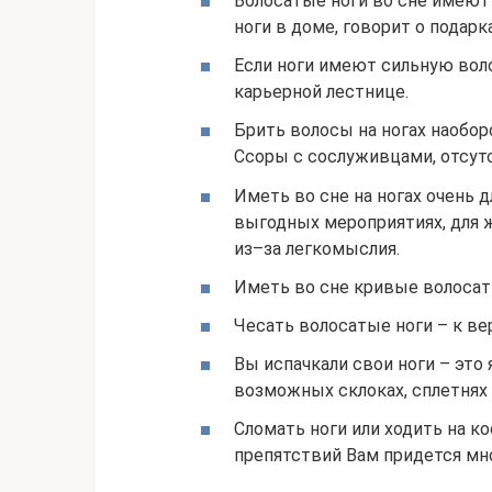
Волосатые ноги во сне имеют
ноги в доме, говорит о подарк
Если ноги имеют сильную во
карьерной лестнице.
Брить волосы на ногах наобор
Ссоры с сослуживцами, отсут
Иметь во сне на ногах очень 
выгодных мероприятиях, для 
из–за легкомыслия.
Иметь во сне кривые волосаты
Чесать волосатые ноги – к ве
Вы испачкали свои ноги – это
возможных склоках, сплетнях 
Сломать ноги или ходить на к
препятствий Вам придется мно