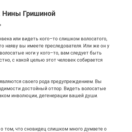
к Нины Гришиной
ь
овека или видеть кого–то слишком волосатого,
то наяву вы имеете преследователя. Или же он у
 волосатые ноги у кого–то, вам следует быть
тно, с какой целью этот человек собирается
 являются своего рода предупреждением. Вы
одимости достойный отпор. Видеть волосатые
 знаком инволюции, дегенерации вашей души.
 о том, что сновидец слишком много думаете о