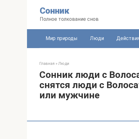
Перейти
Сонник
к
контенту
Полное толкование снов
Мир природы
Люди
Действи
Главная
»
Люди
Сонник люди с Волос
снятся люди с Воло
или мужчине