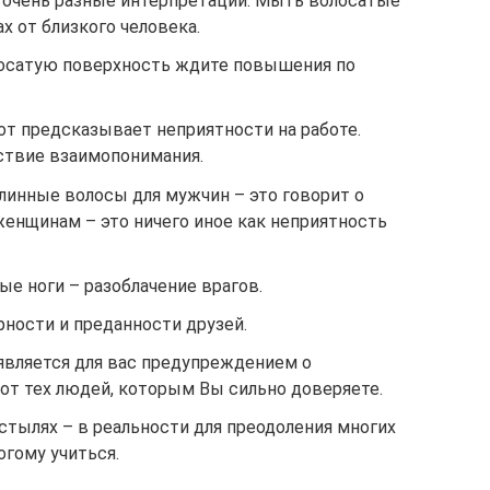
 очень разные интерпретации. Мыть волосатые
ах от близкого человека.
лосатую поверхность ждите повышения по
от предсказывает неприятности на работе.
ствие взаимопонимания.
длинные волосы для мужчин – это говорит о
женщинам – это ничего иное как неприятность
е ноги – разоблачение врагов.
рности и преданности друзей.
 является для вас предупреждением о
от тех людей, которым Вы сильно доверяете.
остылях – в реальности для преодоления многих
гому учиться.