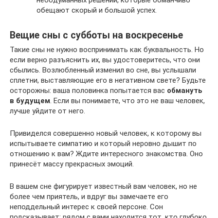
необдуманных решений, которые обманчиво
обещают скорый и большой успех.
Вещие сны с субботы на воскресенье
Такие сны не нужно воспринимать как буквальность. Но
если верно разъяснить их, вы удостоверитесь, что они
сбылись. Возлюбленный изменил во сне, вы услышали
сплетни, выставляющие его в негативном свете? Будьте
осторожны: ваша половинка попытается вас
обмануть
в будущем
. Если вы понимаете, что это не ваш человек,
лучше уйдите от него.
Привиделся совершенно новый человек, к которому вы
испытываете симпатию и который неровно дышит по
отношению к вам? Ждите интересного знакомства. Оно
принесёт массу прекрасных эмоций.
В вашем сне фигурирует известный вам человек, но не
более чем приятель, и вдруг вы замечаете его
неподдельный интерес к своей персоне. Сон
подсказывает: рядом с вами находится тот, кто глубоко