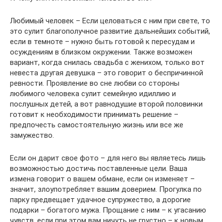
Любимый человек – Если целоваться с ним при свете, то
это сулит благополучное развитие дальнейших событий,
если в темноте – нужно быть готовой к пересудам и
осуждениям в близком окружении. Также возможен
вариант, когда снилась свадьба с женихом, только вот
невеста другая девушка – это говорит о беспричинной
ревности. Проявление во сне любви со стороны
любимого человека сулит семейную идиллию и
послушных детей, а вот равнодушие второй половинки
готовит к необходимости принимать решение –
предпочесть самостоятельную жизнь или все же
замужество.
Если он дарит свое фото – для него вы являетесь лишь
возможностью достичь поставленные цели. Ваша
измена говорит о вашем обмане, если он изменяет –
значит, злоупотребляет вашим доверием. Прогулка по
парку предвещает удачное супружество, а дорогие
подарки – богатого мужа. Прощание с ним – к угасанию
чувств, если при этом вам ничуть не грустно – к новым