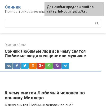
Перейти
Сонник
Для любых предложений по
к
Полное толкование снов
сайту: hd-county@cp9.ru
контенту
Поиск:
Главная
»
Люди
Сонник Любимые люди : к чему снятся
Любимые люди женщине или мужчине
К чему снится Любимый человек по
соннику Миллера
К чему снится Любимый человек во сне?