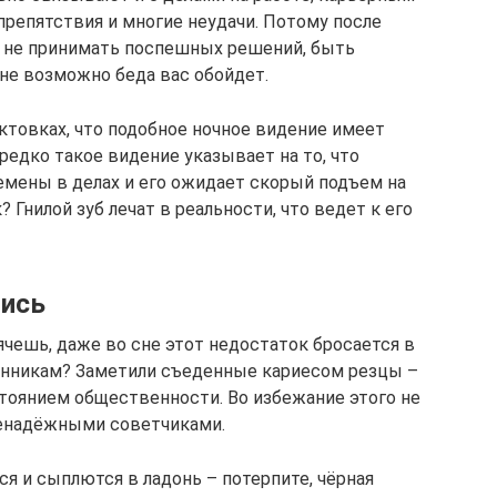
 препятствия и многие неудачи. Потому после
и не принимать поспешных решений, быть
лне возможно беда вас обойдет.
ктовках, что подобное ночное видение имеет
едко такое видение указывает на то, что
емены в делах и его ожидает скорый подъем на
? Гнилой зуб лечат в реальности, что ведет к его
лись
чешь, даже во сне этот недостаток бросается в
 сонникам? Заметили съеденные кариесом резцы –
тоянием общественности. Во избежание этого не
ненадёжными советчиками.
я и сыплются в ладонь – потерпите, чёрная