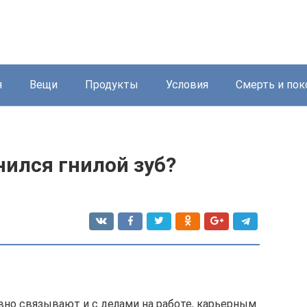
я
Вещи
Продукты
Условия
Смерть и пок
нился гнилой зуб?
вно связывают и с делами на работе, карьерным