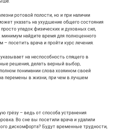
ыше.
лезни ротовой полости, но и при наличии
может указать на ухудшение общего состояния
и просто упадок физических и духовных сил,
к минимум найдите время для полноценного
м – посетить врача и пройти курс лечения.
 указывает на неспособность спящего в
ные решения, делать верный выбор,
полном понимании слова хозяином своей
 на перемены в жизни, при чем в лучшем
ю грёзу – ведь от способа устранения
овка. Во сне вы посетили врача и удалили
якого дискомфорта? Будут временные трудности,