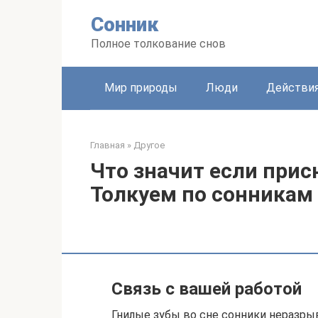
Перейти
Сонник
к
контенту
Полное толкование снов
Мир природы
Люди
Действи
Главная
»
Другое
Что значит если прис
Толкуем по сонникам
Связь с вашей работой
Гнилые зубы во сне сонники неразры