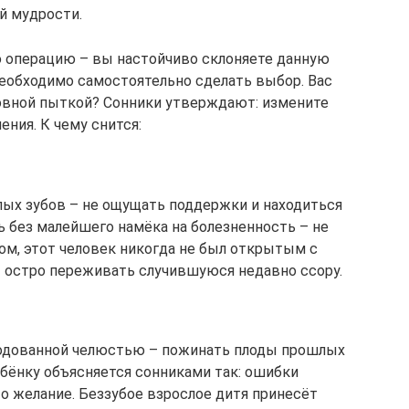
ей мудрости.
ю операцию – вы настойчиво склоняете данную
необходимо самостоятельно сделать выбор. Вас
новной пыткой? Сонники утверждают: измените
ния. К чему снится:
илых зубов – не ощущать поддержки и находиться
 без малейшего намёка на болезненность – не
гом, этот человек никогда не был открытым с
 – остро переживать случившуюся недавно ссору.
родованной челюстью – пожинать плоды прошлых
ебёнку объясняется сонниками так: ошибки
о желание. Беззубое взрослое дитя принесёт