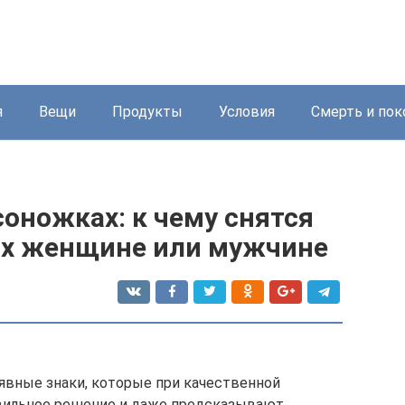
я
Вещи
Продукты
Условия
Смерть и пок
оножках: к чему снятся
ах женщине или мужчине
 явные знаки, которые при качественной
вильное решение и даже предсказывают