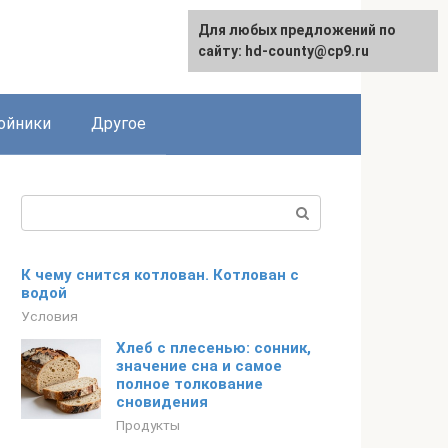
Для любых предложений по
сайту: hd-county@cp9.ru
ойники
Другое
Поиск:
К чему снится котлован. Котлован с
водой
Условия
Хлеб с плесенью: сонник,
значение сна и самое
полное толкование
сновидения
Продукты