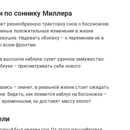
и по соннику Миллера
ет разнообразную трактовку снов о босоножках.
ромные положительные изменения в жизни
девушке. Надевать обновку – к переменам не в
по всем фронтам.
на высоком каблуке сулит удачное замужество.
блуке – присматривать себе нового
ались – значит, в реальной жизни стоит ожидать
е. Видеть, как ломается каблук на босоножке –
т временными, но доставят массу хлопот.
ели
оторый был увиден сон. От этого расшифровка