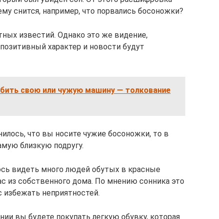
ему снится, например, что порвались босоножки?
тных известий. Однако это же видение,
 позитивный характер и новости будут
збить свою или чужую машину — толкование
нилось, что вы носите чужие босоножки, то в
мую близкую подругу.
ось видеть много людей обутых в красные
ас из собственного дома. По мнению сонника это
с избежать неприятностей.
ении вы будете покупать легкую обувку, которая