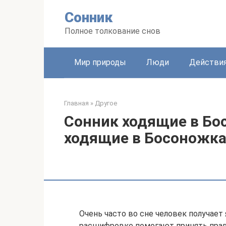
Перейти
Сонник
к
контенту
Полное толкование снов
Мир природы
Люди
Действи
Главная
»
Другое
Сонник ходящие в Бос
ходящие в Босоножк
Очень часто во сне человек получает
расшифровке помогают принять пра