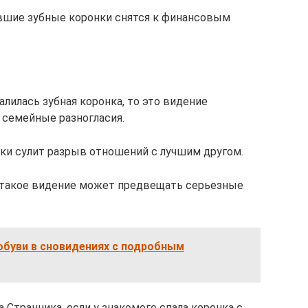
авшие зубные коронки снятся к финансовым
алилась зубная коронка, то это видение
 семейные разногласия.
ки сулит разрыв отношений с лучшим другом.
, такое видение может предвещать серьезные
обуви в сновидениях с подробным
 Странника, если у знакомого спала коронка с