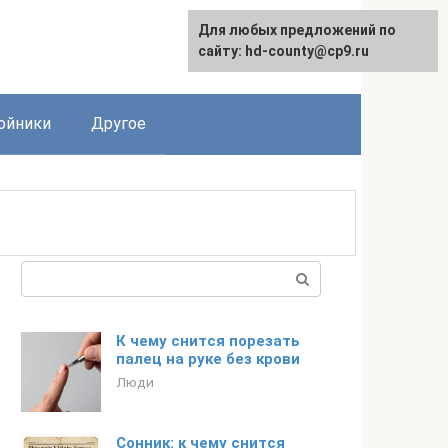
Для любых предложений по
сайту: hd-county@cp9.ru
ойники
Другое
Поиск:
К чему снится порезать
палец на руке без крови
Люди
Сонник: к чему снится