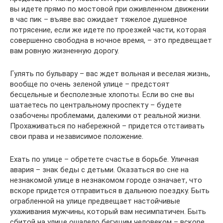
вы идете прямо по мостовой при оживленном движении
в час пик – въяве вас ожидает тяжелое душевное
потрясение, если же идете по проезжей части, которая
совершенно свободна в ночное время, – это предвещает
вам ровную жизненную дорогу.
Гулять по бульвару – вас ждет вольная и веселая жизнь,
вообще по очень зеленой улице – предстоят
бесцельные и бесполезные хлопоты. Если во сне вы
шатаетесь по центральному проспекту – будете
озабочены проблемами, далекими от реальной жизни.
Прохаживаться по набережной – придется отстаивать
свои права и независимое положение.
Ехать по улице – обретете счастье в борьбе. Уличная
авария – знак беды с детьми. Оказаться во сне на
незнакомой улице в незнакомом городе означает, что
вскоре придется отправиться в дальнюю поездку. Быть
ограбленной на улице предвещает настойчивые
ухаживания мужчины, который вам несимпатичен. Быть
сбитой на улице ошалело бегущим человеком – вскоре