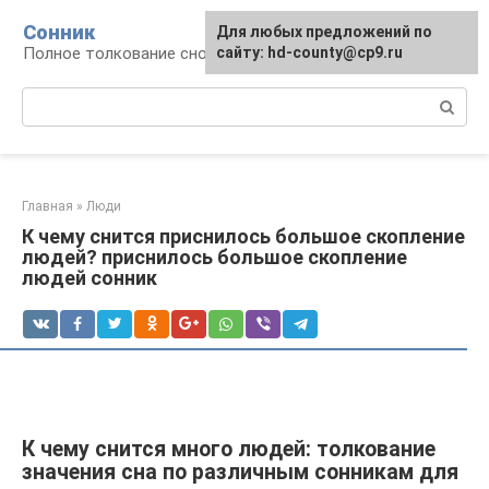
Перейти
Сонник
Для любых предложений по
к
Полное толкование снов
сайту: hd-county@cp9.ru
контенту
Поиск:
Главная
»
Люди
К чему снится приснилось большое скопление
людей? приснилось большое скопление
людей сонник
К чему снится много людей: толкование
значения сна по различным сонникам для