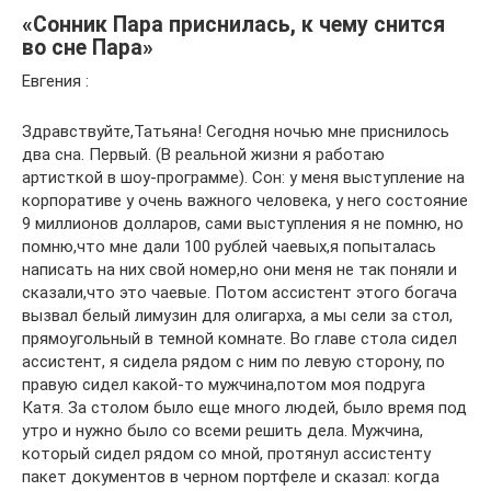
«Сонник Пара приснилась, к чему снится
во сне Пара»
Евгения :
Здравствуйте,Татьяна! Сегодня ночью мне приснилось
два сна. Первый. (В реальной жизни я работаю
артисткой в шоу-программе). Сон: у меня выступление на
корпоративе у очень важного человека, у него состояние
9 миллионов долларов, сами выступления я не помню, но
помню,что мне дали 100 рублей чаевых,я попыталась
написать на них свой номер,но они меня не так поняли и
сказали,что это чаевые. Потом ассистент этого богача
вызвал белый лимузин для олигарха, а мы сели за стол,
прямоугольный в темной комнате. Во главе стола сидел
ассистент, я сидела рядом с ним по левую сторону, по
правую сидел какой-то мужчина,потом моя подруга
Катя. За столом было еще много людей, было время под
утро и нужно было со всеми решить дела. Мужчина,
который сидел рядом со мной, протянул ассистенту
пакет документов в черном портфеле и сказал: когда