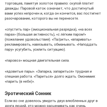
торговцев, памятуя золотое правило: скупой платит
дважды. Паровой каток означает, что достигнутый
вами успех непрочен и, когда он кончится, вас постигнет
разочарование, которого вы не перенесете.
«спустить пар» (эмоциональная разрядка), «на всех
парах» (большая активность), «с лёгким паром!»
(пожелание удовольствия). «Па/рить», «впаривать»
рекламировать, навязывать, обманывать. «Наподдать
пару» усугубить, усилить ситуацию).
«паровоз» мощная двигательная сила.
«ядовитые пары». «Запарка, запариться» трудная и
спешная работа. «Париться» долго ждать. Омонимия:
«парить (в небе)».
Эротический Сонник
Если во сне довелось увидеть двух влюбленных друг в
друга людей, это можно расценивать как очень