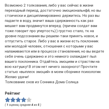
Возможно 2 толкования, либо у вас сейчас в жизни
переходный период, достаточно эмоциональнфй, но вы
стоически и дисциплинированно держитесь. Но раз вы
падаете в воду, значит ваша сдержанность как раз
мешает вам продвинутся вперед. (причем солдат вам
тоже говорит про упертость):) грустно стало, тк на
уровне подсознания вы решили-таки принять новое, и
отпустить старое. Либо у вас в жизни есть поклонник
или молодой человек, отношения с которыми у вас
налаживаются или в процессе становления, но вы ведете
себя очень сдержанно и это немного охлаждает пыл
вашего поклонника. Отдайтесь эмоциям и страстям на
всю катушку! В этом нет ничего зазорного! Прочтите
статью «выплеск эмоций» в моем сборнике психологии.
Желаю удачи!
Толкование снов из Сонника Дома Солнца
Рейтинг
(
1
оценка, среднее
4
из
5
)