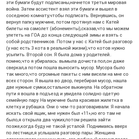
эти бумаги будут подписаны,начнется третья мировая
война. Затем ассистент взял эти бумаги и вышел в
соседнюю комнату,чтобы подписать. Вернувшись, он
вернул папку мужчине, потом протянул нам с Катей
билеты на самолет (абонементы),сказав,что мы можем
улететь на ГОА до конца следующей зимы и взять с
собой родственников. Потом у нас с Катей был разговор
(у нас есть 3 кота в реальной жизни),что котов нужно
усыпить. Второй сон. Я была дома у родителей..
помню,что я убиралась: вымыла дочиста пол,он даже
сверкал,а потом пошла выносить мусор. Мусора было
так много,что огромные пакеты с ним висели на мне со
всех сторон. Я вышла во двор, перебирая мусор, нашла
две нужные сумки,остальное выкинула. На обратном
пути я вошла в подъезд и увидела солидно одетую
семейную пару. На мужчине была красивая жилетка в
клетку и рубашка. Они о чем-то разговаривали. Я начала
искать свой ящик, мне нужен был «11»,но его там не
было,я открыла два чужих,потом решила зайти
позже,когда буду не такой усталой. Поднимаясь вверх
по лестнице,я услышала разговор пары. Женщина