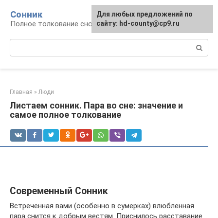
Перейти
Сонник
Для любых предложений по
к
Полное толкование снов
сайту: hd-county@cp9.ru
контенту
Поиск:
Главная
»
Люди
Листаем сонник. Пара во сне: значение и
самое полное толкование
Современный Сонник
Встреченная вами (особенно в сумерках) влюбленная
пара снится к добрым вестям. Приснилось расставание