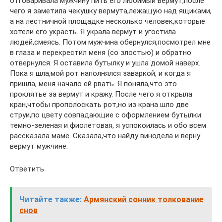
отговаривала мужчину пить его любимый вермут,после
чего я заметила чекушку вермута,лежащую над ящиками,
а на лестничной площадке несколько человек,которые
хотели его украсть. Я украла вермут и угостила
людей,смеясь. Потом мужчина обернулся,посмотрел мне
в глаза и перекрестил меня (со злостью) и обратно
отвернулся. Я оставила бутылку и ушла домой наверх.
Пока я шла,мой рот наполнялся заваркой, и когда я
пришла, меня начало ей рвать. Я поняла,что это
проклятье за вермут и кражу. После чего я открыла
кран,чтобы прополоскать рот,но из крана шло две
струи,по цвету совпадающие с оформлением бутылки:
темно-зеленая и фиолетовая, я успокоилась и обо всем
рассказала маме. Сказала,что найду винодела и верну
вермут мужчине.
Ответить
Читайте также:
Армянский сонник толкование
снов