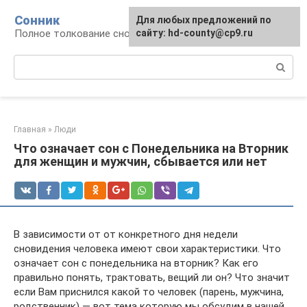
Перейти
Сонник
Для любых предложений по
к
Полное толкование снов
сайту: hd-county@cp9.ru
контенту
Поиск:
Главная
»
Люди
Что означает сон с Понедельника на Вторник
для женщин и мужчин, сбывается или нет
В зависимости от от конкретного дня недели
сновидения человека имеют свои характеристики. Что
означает сон с понедельника на вторник? Как его
правильно понять, трактовать, вещий ли он? Что значит
если Вам приснился какой то человек (парень, мужчина,
родственник) — вот тема которую мы обсудим в нашей