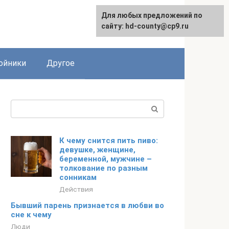
Для любых предложений по
сайту: hd-county@cp9.ru
ойники
Другое
Поиск:
К чему снится пить пиво:
девушке, женщине,
беременной, мужчине –
толкование по разным
сонникам
Действия
Бывший парень признается в любви во
сне к чему
Люди