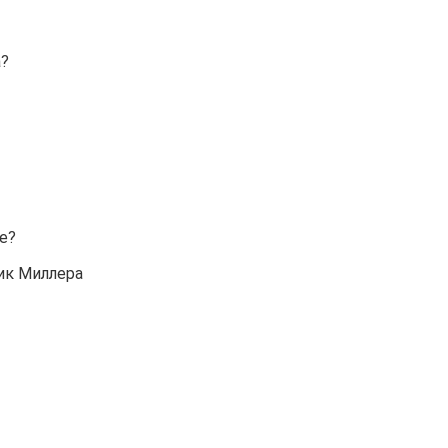
а?
е?
ик Миллера