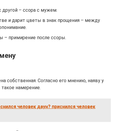
с другой – ссора с мужем.
тве и дарит цветы в знак прощения – между
опонимание.
ы – примирение после ссоры.
змену
на собственная. Согласно его мнению, наяву у
 такое намерение.
иснился человек даун? приснился человек