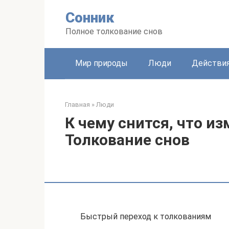
Перейти
Сонник
к
контенту
Полное толкование снов
Мир природы
Люди
Действи
Главная
»
Люди
К чему снится, что и
Толкование снов
Быстрый переход к толкованиям