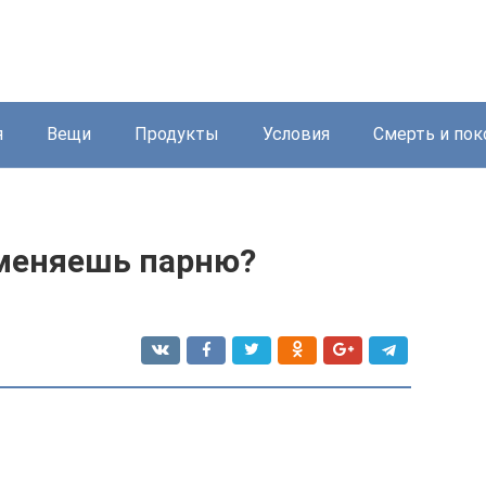
я
Вещи
Продукты
Условия
Смерть и пок
зменяешь парню?