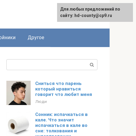
Для любых предложений по
сайту: hd-county@cp9.ru
ойники
Другое
Поиск:
Сниться что парень
который нравиться
говорит что любит меня
Люди
Сонник: испачкаться в
кале. Что значит
испачкаться в кале во
сне: толкования и