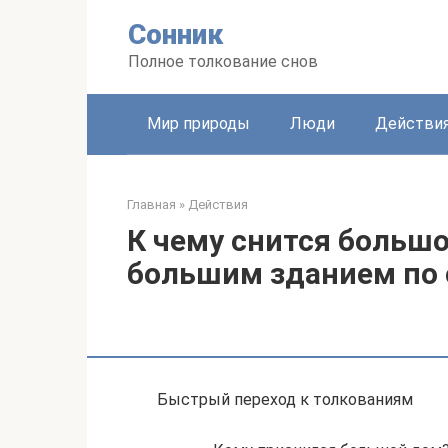
Перейти
Сонник
к
контенту
Полное толкование снов
Мир природы
Люди
Действи
Главная
»
Действия
К чему снится большо
большим зданием по
Быстрый переход к толкованиям