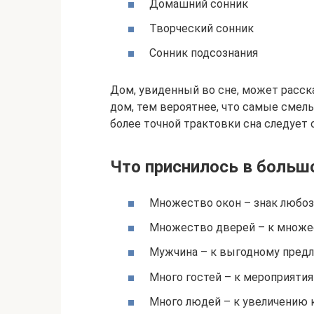
Домашний сонник
Творческий сонник
Сонник подсознания
Дом, увиденный во сне, может расска
дом, тем вероятнее, что самые смелы
более точной трактовки сна следует 
Что приснилось в боль
Множество окон – знак любоз
Множество дверей – к множе
Мужчина – к выгодному пред
Много гостей – к мероприятия
Много людей – к увеличению к