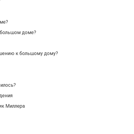
?
оме?
 большом доме?
ошению к большому дому?
нилось?
дения
ик Миллера