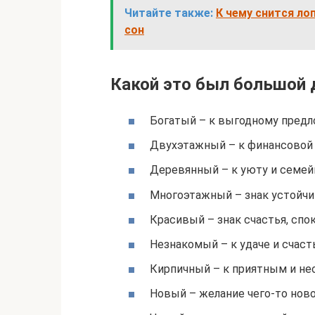
Читайте также:
К чему снится ло
сон
Какой это был большой
Богатый – к выгодному предл
Двухэтажный – к финансовой
Деревянный – к уюту и семей
Многоэтажный – знак устойчи
Красивый – знак счастья, спо
Незнакомый – к удаче и счаст
Кирпичный – к приятным и н
Новый – желание чего-то ново