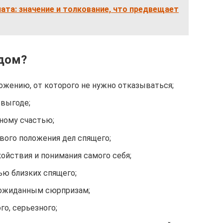
пата: значение и толкование, что предвещает
 дом?
ожению, от которого не нужно отказываться;
 выгоде;
ному счастью;
вого положения дел спящего;
койствия и понимания самого себя;
ью близких спящего;
еожиданным сюрпризам;
го, серьезного;