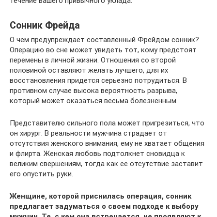
течение вашего привычного уклада.
Сонник Фрейда
О чем предупреждает составленный Фрейдом сонник?
Операцию во сне может увидеть тот, кому предстоят
перемены в личной жизни. Отношения со второй
половиной оставляют желать лучшего, для их
восстановления придется серьезно потрудиться. В
противном случае высока вероятность разрыва,
который может оказаться весьма болезненным.
Представителю сильного пола может пригрезиться, что
он хирург. В реальности мужчина страдает от
отсутствия женского внимания, ему не хватает общения
и флирта. Женская любовь подтолкнет сновидца к
великим свершениям, тогда как ее отсутствие заставит
его опустить руки.
Женщине, которой приснилась операция, сонник
предлагает задуматься о своем подходе к выбору
мужчин. Те, с кем она встречается, не проявляют к