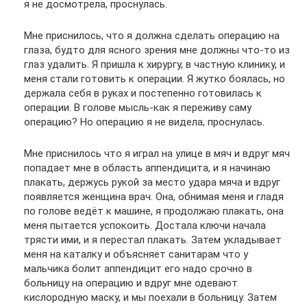
я не досмотрела, проснулась.
Мне приснилось, что я должна сделать операцию на
глаза, будто для ясного зрения мне должны что-то из
глаз удалить. Я пришла к хирургу, в частную клинику, и
меня стали готовить к операции. Я жутко боялась, но
держала себя в руках и постепенно готовилась к
операции. В голове мысль-как я переживу саму
операцию? Но операцию я не видела, проснулась.
Мне приснилось что я играл на улице в мяч и вдруг мяч
попадает мне в область аппендицита, и я начинаю
плакать, держусь рукой за место удара мяча и вдруг
появляется женщина врач. Она, обнимая меня и гладя
по голове ведёт к машине, я продолжаю плакать, она
меня пытается успокоить. Достала ключи начала
трясти ими, и я перестал плакать. Затем укладывает
меня на каталку и объясняет санитарам что у
мальчика болит аппендицит его надо срочно в
больницу на операцию и вдруг мне одевают
кислородную маску, и мы поехали в больницу. Затем