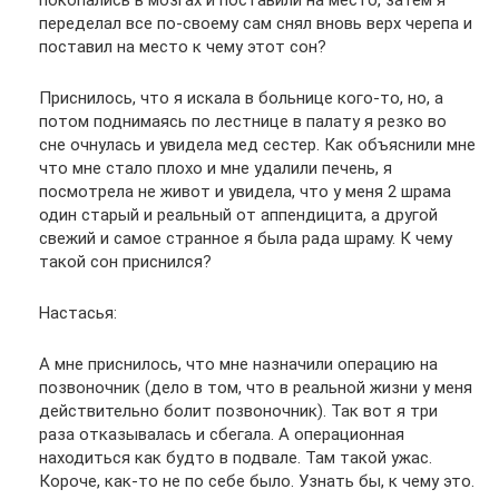
покопались в мозгах и поставили на место, затем я
переделал все по-своему сам снял вновь верх черепа и
поставил на место к чему этот сон?
Приснилось, что я искала в больнице кого-то, но, а
потом поднимаясь по лестнице в палату я резко во
сне очнулась и увидела мед сестер. Как объяснили мне
что мне стало плохо и мне удалили печень, я
посмотрела не живот и увидела, что у меня 2 шрама
один старый и реальный от аппендицита, а другой
свежий и самое странное я была рада шраму. К чему
такой сон приснился?
Настасья:
А мне приснилось, что мне назначили операцию на
позвоночник (дело в том, что в реальной жизни у меня
действительно болит позвоночник). Так вот я три
раза отказывалась и сбегала. А операционная
находиться как будто в подвале. Там такой ужас.
Короче, как-то не по себе было. Узнать бы, к чему это.