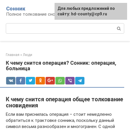
Перейти
Сонник
Для любых предложений по
к
Полное толкование снов
сайту: hd-county@cp9.ru
контенту
Поиск:
Главная
»
Люди
К чему снится операция? Сонник: операция,
больница
К чему снится операция общее толкование
сновидения
Если вам приснилась операция – стоит немедленно
обратиться к трактовке сонника, поскольку данный
символ весьма разнообразен и многогранен. С одной