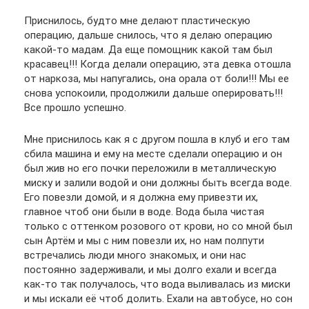
Приснилось, будто мне делают пластическую
операцию, дальше снилось, что я делаю операцию
какой-то мадам. Да еще помощник какой там был
красавец!!! Когда делали операцию, эта девка отошла
от наркоза, мы напугались, она орала от боли!!! Мы ее
снова успокоили, продолжили дальше оперировать!!!
Все прошло успешно.
Мне приснилось как я с другом пошла в клуб и его там
сбила машина и ему на месте сделали операцию и он
был жив но его почки переложили в металлическую
миску и залили водой и они должны быть всегда воде.
Его повезли домой, и я должна ему привезти их,
главное чтоб они были в воде. Вода была чистая
только с оттенком розового от крови, но со мной был
сын Артём и мы с ним повезли их, но нам полпути
встречались люди много знакомых, и они нас
постоянно задерживали, и мы долго ехали и всегда
как-то так получалось, что вода выливалась из миски
и мы искали её чтоб долить. Ехали на автобусе, но сон