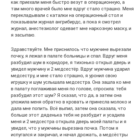
как приехали меня быстро везут в операционную, а
там много врачей было мне вдруг стало страшно. Меня
перекладывали с каталки на операционный стол и
показывали журнал ангрибирдс, а пока я смотрел
журнал, анестезиолог одевает мне наркозную маску, и
я засыпаю.
Здравствуйте. Мне приснилось что мужчине вырезали
почку, я лежал в палате больницы и спал. Вдруг меня
разбудил шум в коридоре, я тихонько открыл дверь и
увидел мужчину и 2 медсестёр. Вдруг мужчина ударил
медсестру, и мне стало страшно, я уронил свою
игрушку и шум услышала медсестра. Она зашла ко мне
в палату поглаживая меня по голове, спросила: тебя
разбудил этот шум? Я сказал, что да, а затем она
уложила меня обратно в кровать и принесла молоко и
дала мне попить. Всё выпил, затем она сказала, что
больше этот дяденька тебя не разбудит и усадила
меня и 2 медсестра открыла дверь моей палаты и я
увидел, что у мужчины вырезана почка. Потом я
испугался и закричал, и начал дрожать, а медсёстры