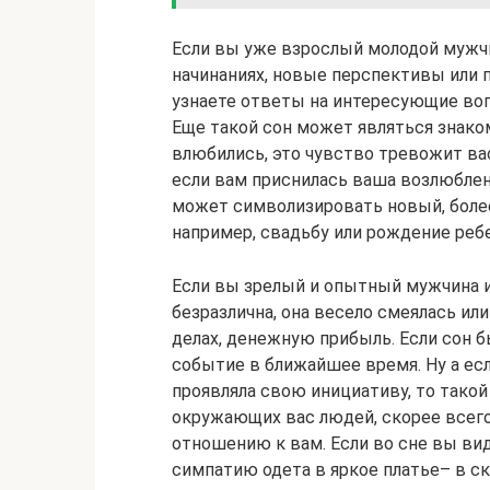
Если вы уже взрослый молодой мужчи
начинаниях, новые перспективы или 
узнаете ответы на интересующие во
Еще такой сон может являться знаком
влюбились, это чувство тревожит вас,
если вам приснилась ваша возлюбленн
может символизировать новый, более
например, свадьбу или рождение ребе
Если вы зрелый и опытный мужчина и
безразлична, она весело смеялась ил
делах, денежную прибыль. Если сон 
событие в ближайшее время. Ну а ес
проявляла свою инициативу, то такой
окружающих вас людей, скорее всего,
отношению к вам. Если во сне вы ви
симпатию одета в яркое платье– в с