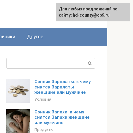
Для любых предложений по
сайту: hd-county@cp9.ru
ойники
Другое
Поиск:
Сонник Зарплаты: к чему
снятся Зарплаты
женщине или мужчине
Условия
Сонник Запахи: к чему
снятся Запахи женщине
или мужчине
Продукты