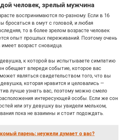
лодой человек, зрелый мужчина
расте воспринимаются по-разному. Если в 16
 бросаться в омут с головой, и любая
следняя, то в более зрелом возрасте человек
ется опыт прошлых переживаний. Поэтому очень
а имеет возраст сновидца.
ь девушка, к которой вы испытываете симпатию
он обещает впереди событие, которое вас
 может являться свидетельством того, что вы
евушка, которая нравится и целовались —
тив лучше узнать вас, поэтому можно смело
 расположения интересующей особы. Если же сон
остей или эту девушку вы увидели мельком,
вания пока не взаимны и стоит подождать.
акомый парень: неужели думает о вас?