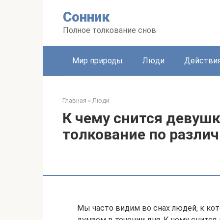
Перейти
Сонник
к
контенту
Полное толкование снов
Мир природы
Люди
Действи
Главная
»
Люди
К чему снится девушк
толкование по разли
Мы часто видим во снах людей, к к
думаем в течении дня. К чему снится