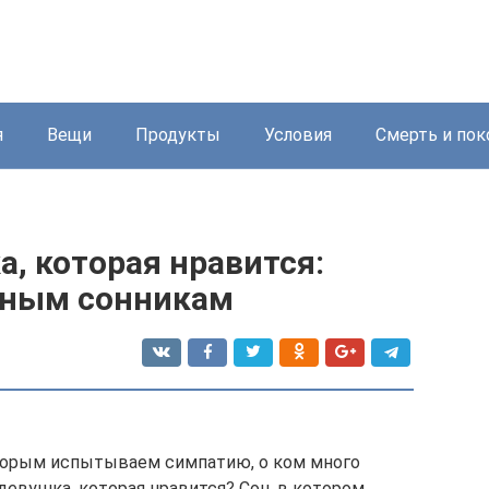
я
Вещи
Продукты
Условия
Смерть и пок
а, которая нравится:
чным сонникам
оторым испытываем симпатию, о ком много
 девушка, которая нравится? Сон, в котором