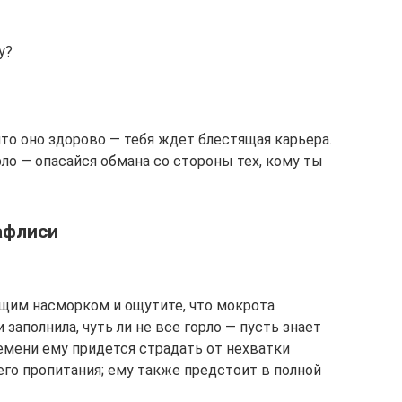
у?
то оно здорово — тебя ждет блестящая карьера.
рло — опасайся обмана со стороны тех, кому ты
афлиси
ющим насморком и ощутите, что мокрота
 заполнила, чуть ли не все горло — пусть знает
емени ему придется страдать от нехватки
его пропитания; ему также предстоит в полной