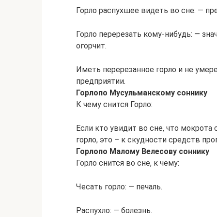
Горло распухшее видеть во сне: — пр
Горло перерезать кому-нибудь: — зна
огорчит.
Иметь перерезанное горло и не умер
предприятии.
Горло
по Мусульманскому соннику
К чему снится Горло:
Если кто увидит во сне, что мокрота 
горло, это – к скудности средств про
Горло
по Малому Велесову соннику
Горло снится во сне, к чему:
Чесать горло: — печаль.
Распухло: — болезнь.