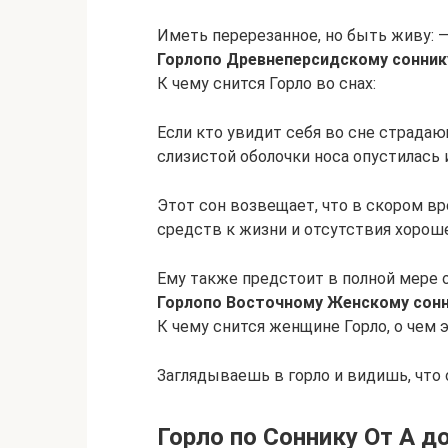
Иметь перерезанное, но быть живу: —
Горло
по Древнеперсидскому сонник
К чему снится Горло во снах:
Если кто увидит себя во сне страда
слизистой оболочки носа опустилась и 
Этот сон возвещает, что в скором в
средств к жизни и отсутствия хороше
Ему также предстоит в полной мере 
Горло
по Восточному Женскому сон
К чему снится женщине Горло, о чем э
Заглядываешь в горло и видишь, что 
Горло по Соннику От А до