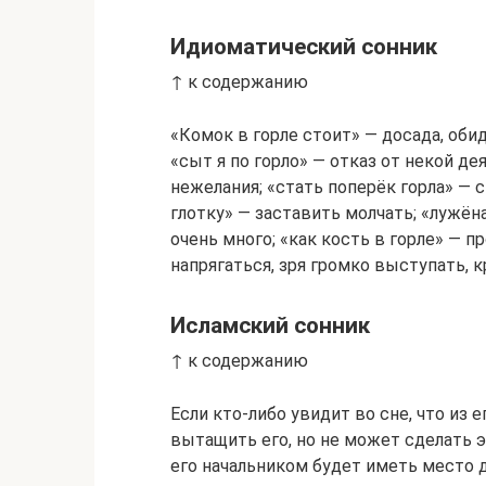
Идиоматический сонник
↑ к содержанию
«Комок в горле стоит» — досада, обид
«сыт я по горло» — отказ от некой д
нежелания; «стать поперёк горла» — 
глотку» — заставить молчать; «лужёна
очень много; «как кость в горле» — п
напрягаться, зря громко выступать, к
Исламский сонник
↑ к содержанию
Если кто-либо увидит во сне, что из 
вытащить его, но не может сделать э
его начальником будет иметь место 