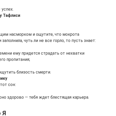
 успех.
у Тафлиси
ющим насморком и ощутите, что мокрота
заполнила, чуть ли не все горло, то пусть знает:
ремени ему придется страдать от нехватки
го пропитания;
ощутить близость смерти.
нику
тот сон:
оно здорово — тебя ждет блестящая карьера.
 Я