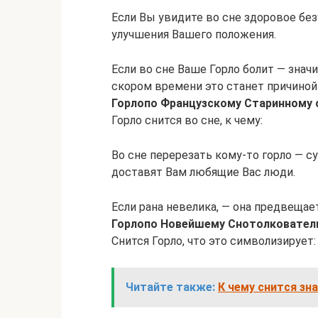
Если Вы увидите во сне здоровое бе
улучшения Вашего положения.
Если во сне Ваше Горло болит — значи
скором времени это станет причиной
Горло
по Французскому Старинному 
Горло снится во сне, к чему:
Во сне перерезать кому-то горло — с
доставят Вам любящие Вас люди.
Если рана невелика, — она предвещает
Горло
по Новейшему Снотолковате
Снится Горло, что это символизирует:
Читайте также:
К чему снится зн