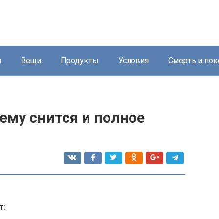
я
Вещи
Продукты
Условия
Смерть и пок
чему снится и полное
т: