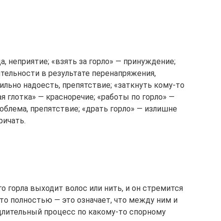
а, неприятие; «взять за горло» — принуждение;
еятельности в результате перенапряжения,
сильно надоесть, препятствие; «заткнуть кому-то
я глотка» — красноречие; «работы по горло» —
роблема, препятствие; «драть горло» — излишне
ричать.
его горла выходит волос или нить, и он стремится
то полностью — это означает, что между ним и
длительный процесс по какому-то спорному