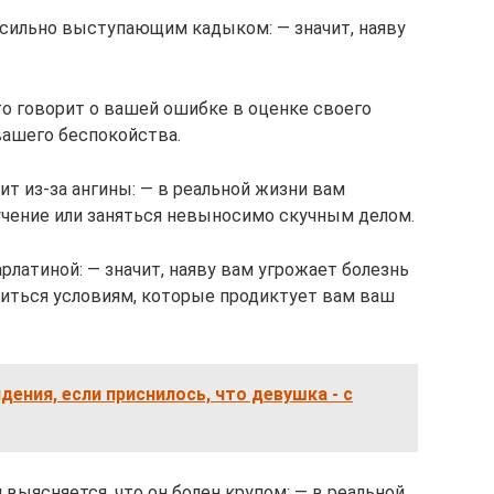
с сильно выступающим кадыком: — значит, наяву
это говорит о вашей ошибке в оценке своего
 вашего беспокойства.
ит из-за ангины: — в реальной жизни вам
чение или заняться невыносимо скучным делом.
рлатиной: — значит, наяву вам угрожает болезнь
иться условиям, которые продиктует вам ваш
дения, если приснилось, что девушка - с
 выясняется, что он болен крупом: — в реальной