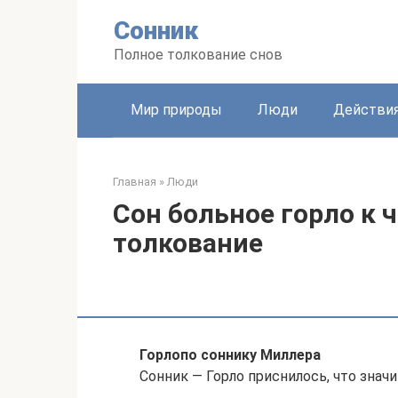
Перейти
Сонник
к
контенту
Полное толкование снов
Мир природы
Люди
Действи
Главная
»
Люди
Сон больное горло к 
толкование
Горло
по соннику Миллера
Сонник — Горло приснилось, что значи