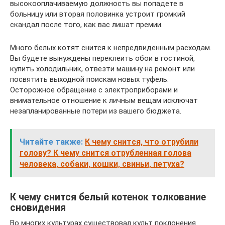
высокооплачиваемую должность вы попадете в
больницу или вторая половинка устроит громкий
скандал после того, как вас лишат премии.
Много белых котят снится к непредвиденным расходам.
Вы будете вынуждены переклеить обои в гостиной,
купить холодильник, отвезти машину на ремонт или
посвятить выходной поискам новых туфель.
Осторожное обращение с электроприборами и
внимательное отношение к личным вещам исключат
незапланированные потери из вашего бюджета.
Читайте также:
К чему снится, что отрубили
голову? К чему снится отрубленная голова
человека, собаки, кошки, свиньи, петуха?
К чему снится белый котенок толкование
сновидения
Во многих культурах существовал культ поклонения