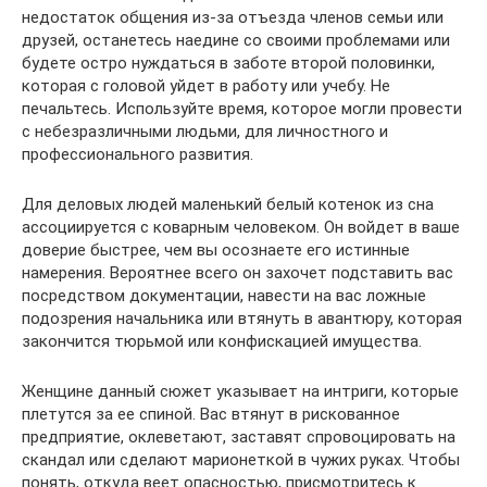
недостаток общения из-за отъезда членов семьи или
друзей, останетесь наедине со своими проблемами или
будете остро нуждаться в заботе второй половинки,
которая с головой уйдет в работу или учебу. Не
печальтесь. Используйте время, которое могли провести
с небезразличными людьми, для личностного и
профессионального развития.
Для деловых людей маленький белый котенок из сна
ассоциируется с коварным человеком. Он войдет в ваше
доверие быстрее, чем вы осознаете его истинные
намерения. Вероятнее всего он захочет подставить вас
посредством документации, навести на вас ложные
подозрения начальника или втянуть в авантюру, которая
закончится тюрьмой или конфискацией имущества.
Женщине данный сюжет указывает на интриги, которые
плетутся за ее спиной. Вас втянут в рискованное
предприятие, оклеветают, заставят спровоцировать на
скандал или сделают марионеткой в чужих руках. Чтобы
понять, откуда веет опасностью, присмотритесь к