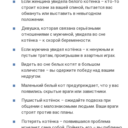
Если женщина увидела белого котёнка – кто-то
строит козни за вашей спиной, пытается вас
обмануть или выставить в невыгодном
положении.
Девушка, которая связана серьёзными
отношениями с мужчиной, увидела во сне
котёнка – к скорой беременности.
Если мужчина увидел котёнка – к ненужным и
пустым тратам, проигрышам в азартных играх.
Видеть во сне белых котят в большом
количестве – вы одержите победу над вашим
недругом.
Маленький белый кот предупреждает, что у вас
появились скрытые враги или завистники.
Пушистый котёнок – ожидайте подвоха при
общении с малознакомыми людьми. Ваши враги
строят против вас планы.
Потерять котёнка – появившаяся проблема
исчезнет сама собой. Поймать его – вы публично