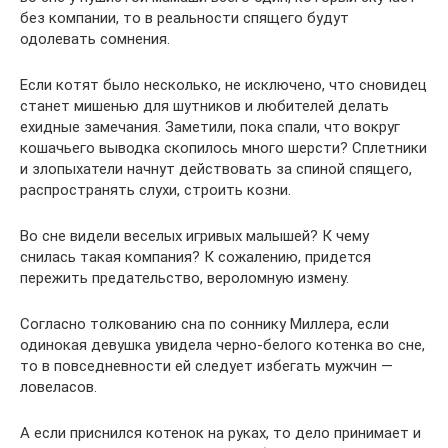
без компании, то в реальности спящего будут
одолевать сомнения.
Если котят было несколько, не исключено, что сновидец
станет мишенью для шутников и любителей делать
ехидные замечания. Заметили, пока спали, что вокруг
кошачьего выводка скопилось много шерсти? Сплетники
и злопыхатели начнут действовать за спиной спящего,
распространять слухи, строить козни.
Во сне видели веселых игривых малышей? К чему
снилась такая компания? К сожалению, придется
пережить предательство, вероломную измену.
Согласно толкованию сна по соннику Миллера, если
одинокая девушка увидела черно-белого котенка во сне,
то в повседневности ей следует избегать мужчин —
ловеласов.
А если приснился котенок на руках, то дело принимает и