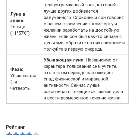
целеустремлённый знак, который
лучше других добивается
Луна в
задуманного. Спокойный сон говорит
знаке:
о вашем стремлении к комфорту и
Тельца
желании заработать на достойную
(11°57’6″);
жизнь. Если сон был как-то связан с
деньгами, обратите на них внимание и
толкуйте в первую очередь.
Убывающая луна.
Независимо от
характера толкования сна, учтите,
Фаза:
что в этом периоде вас ожидает
Убывающая
спад физической и моральной
3-я
активности. Сейчас лучше
четверть
заканчивать текущие активные дела
и вести размеренное течение жизни.
Рейтинг