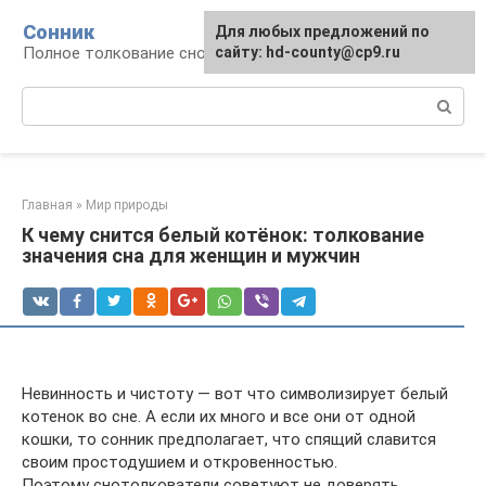
Перейти
Сонник
Для любых предложений по
к
Полное толкование снов
сайту: hd-county@cp9.ru
контенту
Поиск:
Главная
»
Мир природы
К чему снится белый котёнок: толкование
значения сна для женщин и мужчин
Невинность и чистоту — вот что символизирует белый
котенок во сне. А если их много и все они от одной
кошки, то сонник предполагает, что спящий славится
своим простодушием и откровенностью.
Поэтому снотолкователи советуют не доверять