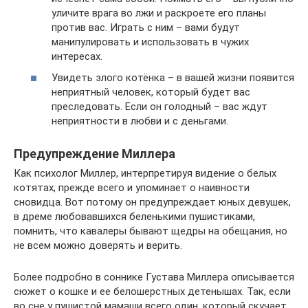
уличите врага во лжи и раскроете его планы
против вас. Играть с ним – вами будут
манипулировать и использовать в чужих
интересах.
Увидеть злого котёнка – в вашей жизни появится
неприятный человек, который будет вас
преследовать. Если он голодный – вас ждут
неприятности в любви и с деньгами.
Предупреждение Миллера
Как психолог Миллер, интерпретируя видение о белых
котятах, прежде всего и упоминает о наивности
сновидца. Вот потому он предупреждает юных девушек,
в дреме любовавшихся беленькими пушистиками,
помнить, что кавалеры бывают щедры на обещания, но
не всем можно доверять и верить.
Более подробно в соннике Густава Миллера описывается
сюжет о кошке и ее белошерстных детенышах. Так, если
во сне у пушистой мамаши всего один, который скучает