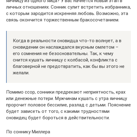
яичницу из одного яйца? У вас начнется новый этап в
личных отношениях. Сонник сулит встретить избранника,
с которым зародится искренняя любовь. Возможно, эта
связь окончится торжественным бракосочетанием.
Когда в реальности сновидца что-то волнует, а в
сновидении он наслаждался вкусным омлетом –
его сомнения не безосновательны. Так, к чему
снится кушать яичницу с колбасой, конфликта с
благоверной не предотвратить, как бы вы этого не
желали.
Помимо ссор, сонники предрекают неприятность, крах
или денежные потери. Мужчинам кушать с утра яичницу
пророчит половое бессилие, разлад с детьми. Пояснение
будет зависеть от того, с какими трудностями
сновидец будет бороться в действительности.
По соннику Миллера