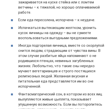
зажаривается на куске стейка или с ломтем
ветчины – к тяжелой, но хорошо оплачиваемой
работе.
Если еда пересолена, испорчена – к неудаче.
Испачкаться вытекающим желтком, уронить
кусок яичницы на одежду – вы не сумеете
воспользоваться выгодными предложениями.
Иногда подгорелая яичница, вместе со скорлупой
снится людям, страдающим от чувства вины. В
этом случае разбитые яйца напоминают о не
родившихся птенцах, невинных загубленных
жизнях. Любопытно, что такие сны нередко
мучают вегетарианцев и строго постящихся
религиозных людей. Желанная вкусная и
питательная еда представляется им во сне
испорченной.
Фантасмагорический сон, в котором из всех яиц
вылупляются живые цыплята, показывает
упущенную возможность. Если вы поторопитесь