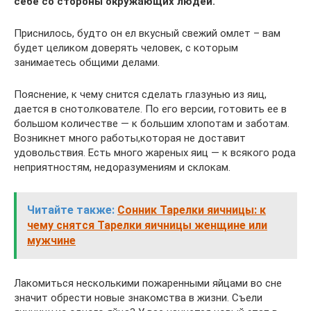
себе со стороны окружающих людей.
Приснилось, будто он ел вкусный свежий омлет – вам
будет целиком доверять человек, с которым
занимаетесь общими делами.
Пояснение, к чему снится сделать глазунью из яиц,
дается в снотолкователе. По его версии, готовить ее в
большом количестве — к большим хлопотам и заботам.
Возникнет много работы,которая не доставит
удовольствия. Есть много жареных яиц — к всякого рода
неприятностям, недоразумениям и склокам.
Читайте также:
Сонник Тарелки яичницы: к
чему снятся Тарелки яичницы женщине или
мужчине
Лакомиться несколькими пожаренными яйцами во сне
значит обрести новые знакомства в жизни. Съели