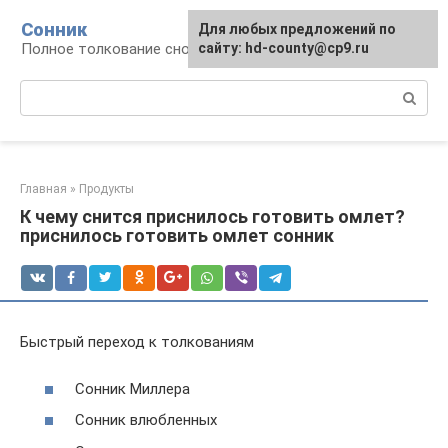
Перейти
Сонник
Для любых предложений по
к
Полное толкование снов
сайту: hd-county@cp9.ru
контенту
Поиск:
Главная
»
Продукты
К чему снится приснилось готовить омлет?
приснилось готовить омлет сонник
Быстрый переход к толкованиям
Сонник Миллера
Сонник влюбленных