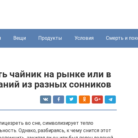
я
Вещи
Продукты
Условия
Смерть и пок
ть чайник на рынке или в
аний из разных сонников
лицезреть во сне, символизирует тепло
ность. Однако, разбираясь, к чему снится этот
спомнить, закипал ли он или был полон ледяной