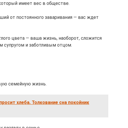
который имеет вес в обществе.
вший от постоянного заваривания — вас ждет
лого цвета — ваша жизнь, наоборот, сложится
ым супругом и заботливым отцом.
ивую семейную жизнь.
просит хлеба. Толкование сна покойник
к разладу в семье.