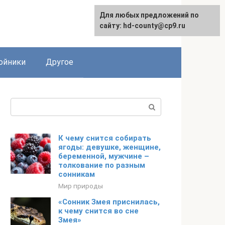
Для любых предложений по
сайту: hd-county@cp9.ru
ойники
Другое
Поиск:
К чему снится собирать
ягоды: девушке, женщине,
беременной, мужчине –
толкование по разным
сонникам
Мир природы
«Сонник Змея приснилась,
к чему снится во сне
Змея»