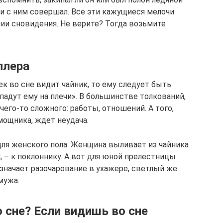
ии с ним совершал. Все эти кажущиеся мелочи
ии сновидения. Не верите? Тогда возьмите
ллера
ек во сне видит чайник, то ему следует быть
адут ему на плечи». В большинстве толкований,
чего-то сложного: работы, отношений. А того,
омощника, ждет неудача.
для женского пола. Женщина выливает из чайника
 – к поклоннику. А вот для юной прелестницы
означает разочарование в ухажере, светлый же
мужа.
о сне? Если видишь во сне