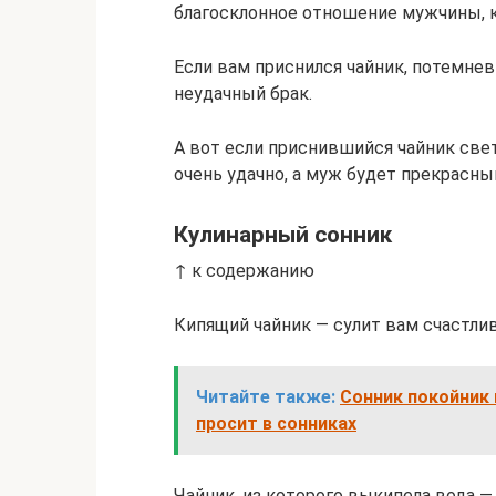
благосклонное отношение мужчины, 
Если вам приснился чайник, потемне
неудачный брак.
А вот если приснившийся чайник свет
очень удачно, а муж будет прекрасн
Кулинарный сонник
↑ к содержанию
Кипящий чайник — сулит вам счастл
Читайте также:
Сонник покойник 
просит в сонниках
Чайник, из которого выкипела вода — 