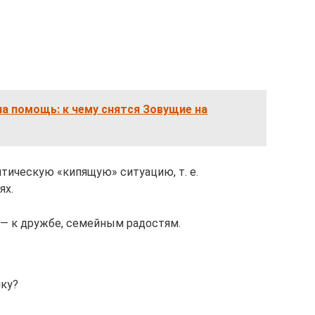
а помощь: к чему снятся Зовущие на
тическую «кипящую» ситуацию, т. е.
ях.
 — к дружбе, семейным радостям.
ику?