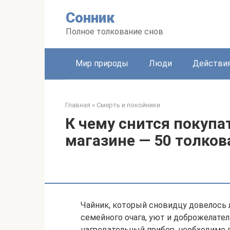
Перейти
Сонник
к
контенту
Полное толкование снов
Мир природы
Люди
Действи
Главная
»
Смерть и покойники
К чему снится покупа
магазине — 50 толков
Чайник, который сновидцу довелось 
семейного очага, уют и доброжелатель
нагревательный прибор, необходимо в