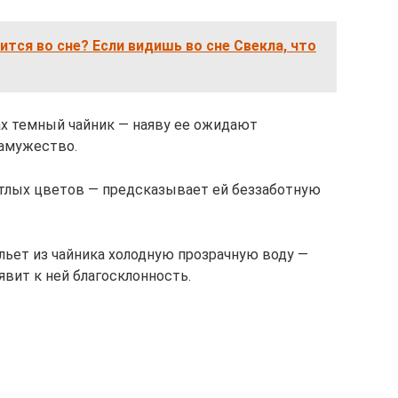
ится во сне? Если видишь во сне Свекла, что
ках темный чайник — наяву ее ожидают
замужество.
етлых цветов — предсказывает ей беззаботную
льет из чайника холодную прозрачную воду —
явит к ней благосклонность.