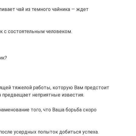
зливает чай из темного чайника — ждет
к с состоятельным человеком.
ик?
оящей тяжелой работы, которую Вам предстоит
н предвещает неприятные известия.
аменование того, что Ваша борьба скоро
 после усердных попыток добиться успеха.