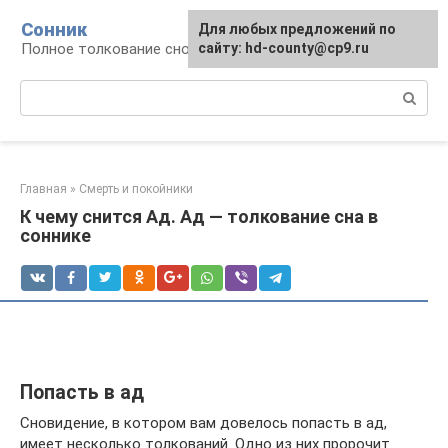
Перейти
Сонник
Для любых предложений по
к
Полное толкование снов
сайту: hd-county@cp9.ru
контенту
Поиск:
Главная
»
Смерть и покойники
К чему снится Ад. Ад — толкование сна в
соннике
Попасть в ад
Сновидение, в котором вам довелось попасть в ад,
имеет несколько толкований. Одно из них пророчит