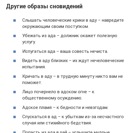
Другие образы сновидений
Слышать человеческие крики в аду – навредите
окружающим своим поступком.
Убежать из ада – должник окажет полезную
услугу.
Испугаться ада – ваша совесть нечиста.
Видеть в аду близких – их ждут нечеловеческие
испытания.
Кричать в аду – в трудную минуту никто вам не
поможет.
Лицо почернело в адском огне – к
общественному осуждению.
Адское пламя – к бедности и невзгодам.
Спускаться в ад – к убыткам из-за несчастного
случая или стихийного бедствия.
Попасть из ада в рай – услышите мудрые