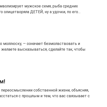
имволизирует мужское семя, рыба средних
го олицетворяла ДЕТЕЙ, ну а удочки, по его…
но моллюску, — означает безмолвствовать и
е желаете высказываться, сделайте так, чтобы
м!
 переосмыслении собственной жизни, объясняя,
расстаться с прошлым и тем, что вас связывает с