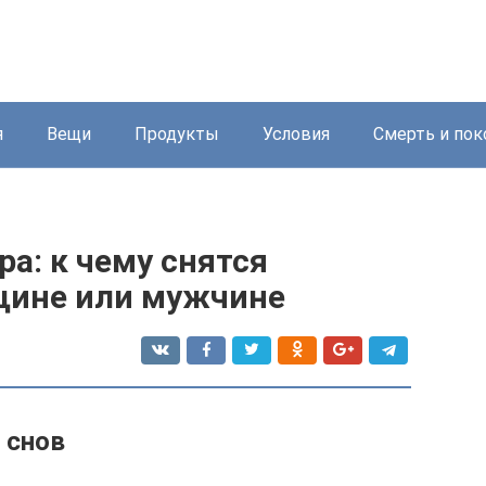
я
Вещи
Продукты
Условия
Смерть и пок
а: к чему снятся
щине или мужчине
 снов