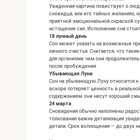
Увиденная картина повествует о люд
сновидца, или его тайных желаниях, 
приятной эмоциональной окраской с
истощение сил. Исполнение сна стоит
18 лунный день
Сон может указать на возможные пре
личного счастья. Считается, что так
для организма: чем они продолжитель
после пробуждения.
Убывающая Луна
Сон на убывающую Луну относится к 
вскоре потеряет ценность в реально
содержанием: они несут хороший смы
24 марта
Сновидения обычно наполнены радос
толкования важна детализация увид
детали. Срок воплощения — до двух н