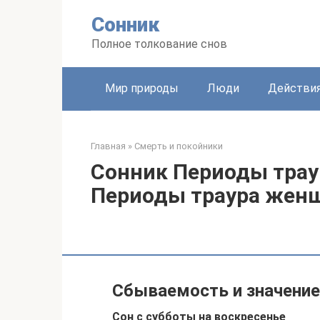
Перейти
Сонник
к
контенту
Полное толкование снов
Мир природы
Люди
Действи
Главная
»
Смерть и покойники
Сонник Периоды траур
Периоды траура жен
Сбываемость и значение
Сон с субботы на воскресенье