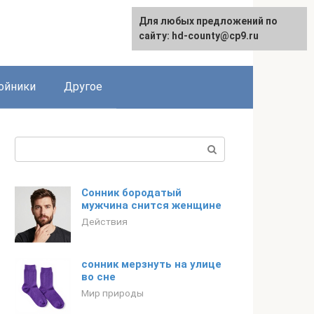
Для любых предложений по
сайту: hd-county@cp9.ru
ойники
Другое
Поиск:
Сонник бородатый
мужчина снится женщине
Действия
сонник мерзнуть на улице
во сне
Мир природы