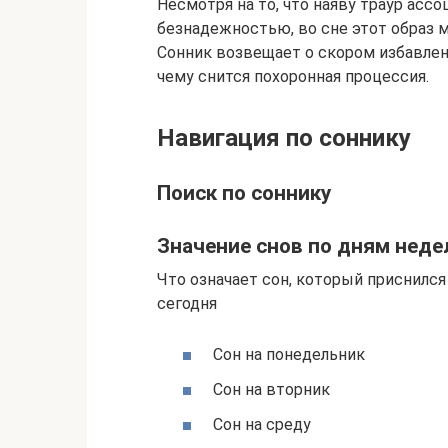
Несмотря на то, что наяву траур асс
безнадежностью, во сне этот образ
Сонник возвещает о скором избавлени
чему снится похоронная процессия.
Навигация по соннику
Поиск по соннику
Значение снов по дням неде
Что означает сон, который приснилс
сегодня
Сон на понедельник
Сон на вторник
Сон на среду