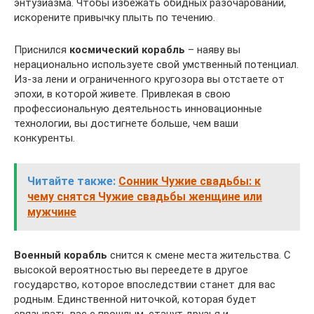
энтузиазма. Чтобы избежать обидных разочарований,
искорените привычку плыть по течению.
Приснился
космический корабль
– наяву вы
нерационально используете свой умственный потенциал.
Из-за лени и ограниченного кругозора вы отстаете от
эпохи, в которой живете. Привлекая в свою
профессиональную деятельность инновационные
технологии, вы достигнете больше, чем ваши
конкуренты.
Читайте также:
Сонник Чужие свадьбы: к
чему снятся Чужие свадьбы женщине или
мужчине
Военный корабль
снится к смене места жительства. С
высокой вероятностью вы переедете в другое
государство, которое впоследствии станет для вас
родным. Единственной ниточкой, которая будет