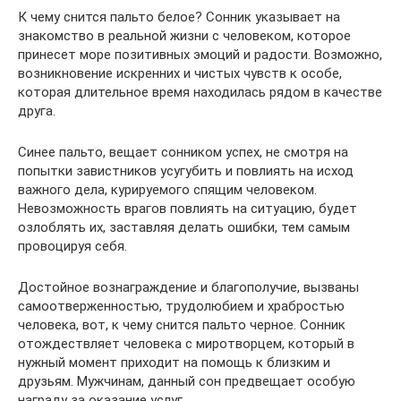
К чему снится пальто белое? Сонник указывает на
знакомство в реальной жизни с человеком, которое
принесет море позитивных эмоций и радости. Возможно,
возникновение искренних и чистых чувств к особе,
которая длительное время находилась рядом в качестве
друга.
Синее пальто, вещает сонником успех, не смотря на
попытки завистников усугубить и повлиять на исход
важного дела, курируемого спящим человеком.
Невозможность врагов повлиять на ситуацию, будет
озлоблять их, заставляя делать ошибки, тем самым
провоцируя себя.
Достойное вознаграждение и благополучие, вызваны
самоотверженностью, трудолюбием и храбростью
человека, вот, к чему снится пальто черное. Сонник
отождествляет человека с миротворцем, который в
нужный момент приходит на помощь к близким и
друзьям. Мужчинам, данный сон предвещает особую
награду за оказание услуг.