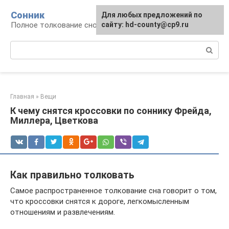
Перейти
Сонник
Для любых предложений по
к
Полное толкование снов
сайту: hd-county@cp9.ru
контенту
Поиск:
Главная
»
Вещи
К чему снятся кроссовки по соннику Фрейда,
Миллера, Цветкова
Как правильно толковать
Самое распространенное толкование сна говорит о том,
что кроссовки снятся к дороге, легкомысленным
отношениям и развлечениям.