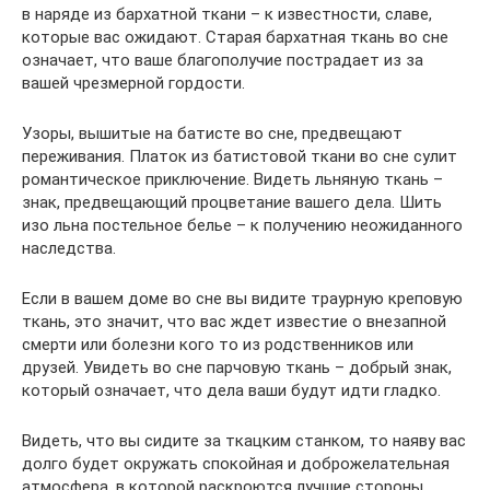
в наряде из бархатной ткани – к известности, славе,
которые вас ожидают. Старая бархатная ткань во сне
означает, что ваше благополучие пострадает из за
вашей чрезмерной гордости.
Узоры, вышитые на батисте во сне, предвещают
переживания. Платок из батистовой ткани во сне сулит
романтическое приключение. Видеть льняную ткань –
знак, предвещающий процветание вашего дела. Шить
изо льна постельное белье – к получению неожиданного
наследства.
Если в вашем доме во сне вы видите траурную креповую
ткань, это значит, что вас ждет известие о внезапной
смерти или болезни кого то из родственников или
друзей. Увидеть во сне парчовую ткань – добрый знак,
который означает, что дела ваши будут идти гладко.
Видеть, что вы сидите за ткацким станком, то наяву вас
долго будет окружать спокойная и доброжелательная
атмосфера, в которой раскроются лучшие стороны