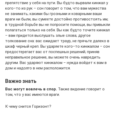
препятствие у себя на пути. Вы будто вырвали кинжал у
кого–то из рук – сон говорит о том, что вам мужества
не занимать; какими бы грозными и коварными ваши
враги ни были, вы сумеете достойно противостоять им;
в трудной борьбе вы не попросите помощи, вы привыкли
полагаться только на себя. Вы как будто точите кинжал
– вам придется выслушать злые слова; другое
толкование сна: вас ожидает траур, не прячьте далеко в
шкаф черный креп. Вы ударяете кого–то кинжалом – сон
предостерегает вас от поспешных решений; приняв
неправильное решение, вы можете очень навредить
другим. Вас ударяют кинжалом – нужда войдет к вам в
дом и надолго в нем расположится.
Важно знать
Вас могут вовлечь в спор.
Также видение говорит о
том, что у вас имеются враги.
К чему снится Горизонт?