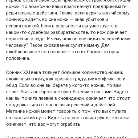
период безденежья. Если приснился острый и блестящий
ножик, то возможно ваши враги начнут предпринимать
решительные действия. Также, если верить английскому
соннику, видеть во сне ножи — знак убытков и
неприятностей. Если в реальности вы участвуете в
каком-то судебном разбирательстве, то нож означает
поражение в суде. К чему нож во сне видится семейному
человеку? Такое сновидение сулит измену. Для
влюбленных же сон означает что их бросит вторая
половинка.
Сонник XXI века толкует большое количество ножей,
сложенных в кучу, как признак грядущих конфликтов и
обид. Если во сне вы берете у кого-то ножик, то вам
стоит быть осторожнее при общении с врагами. Видеть,
как вы точите лезвие в сновидении, означает что стоит
воздержаться от поспешных решений и действий.
Метание ножей может говорить о том, что вы ступите
на скользкий путь. Видеть во сне только рукоятку ножа
означает, что вас могут ограбить.