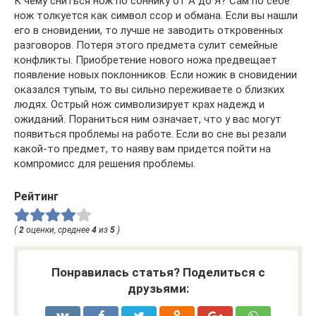
К чему сниться нож по соннику от А до Я? Сам по себе
нож толкуется как символ ссор и обмана. Если вы нашли
его в сновидении, то лучше не заводить откровенных
разговоров. Потеря этого предмета сулит семейные
конфликты. Приобретение нового ножа предвещает
появление новых поклонников. Если ножик в сновидении
оказался тупым, то вы сильно переживаете о близких
людях. Острый нож символизирует крах надежд и
ожиданий. Пораниться ним означает, что у вас могут
появиться проблемы на работе. Если во сне вы резали
какой-то предмет, то наяву вам придется пойти на
компромисс для решения проблемы.
Рейтинг
(
2
оценки, среднее
4
из
5
)
Понравилась статья? Поделиться с
друзьями: