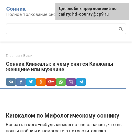
Перейти
Сонник
Для любых предложений по
к
Полное толкование снов
сайту: hd-county@cp9.ru
контенту
Поиск:
Главная
»
Вещи
Сонник Кинжалы: к чему снятся Кинжалы
женщине или мужчине
Кинжалом по Мифологическому соннику
Вонзать в кого–нибудь кинжал во сне означает, что вы
полны любви и изнемогаете от страсти, однако