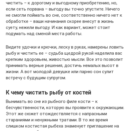
чистить – к дорогому и выгодному приобретению, но,
если сеть порвана – выгоду вы точно упустите. Ничего
не смогли поймать во сне, соответственно ничего нет к
обработке – ваши начинания скорее внесут в жизнь
суету, нежели выгоду. И как вариант, может стоит
подумать над сменой места работы.
Видите удочки и крючки, леску в руках, намерены ловить
рыбу и чистить ее – судьба щедрой рукой наделила вас
крепким здоровьем, живостью мысли. Все это позволит
принимать верные решения, достичь немалых высот в
жизни. А вот молодой девушке или парню сон сулит
встречу с будущим супругом.
К чему чистить рыбу от костей
Вынимать во сне из рыбного филе кости – к
бесчувственности, которую вы проявите к окружающим.
Этот же сюжет отождествляется с напрасными
стараниями и ненужными тратами. В то же время
слишком костистая рыбеха знаменует приглашение на