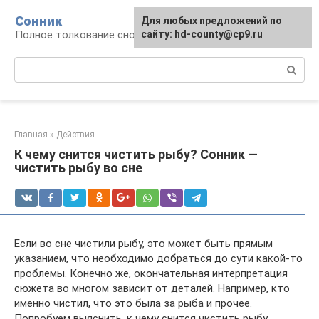
Перейти
Сонник
Для любых предложений по
к
Полное толкование снов
сайту: hd-county@cp9.ru
контенту
Поиск:
Главная
»
Действия
К чему снится чистить рыбу? Сонник —
чистить рыбу во сне
Если во сне чистили рыбу, это может быть прямым
указанием, что необходимо добраться до сути какой-то
проблемы. Конечно же, окончательная интерпретация
сюжета во многом зависит от деталей. Например, кто
именно чистил, что это была за рыба и прочее.
Попробуем выяснить, к чему снится чистить рыбу,