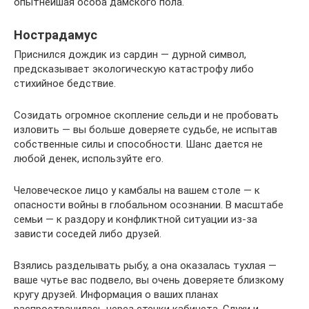
опытнейшая особа дамского пола.
Нострадамус
Приснился дождик из сардин — дурной символ,
предсказывает экологическую катастрофу либо
стихийное бедствие.
Созидать огромное скопление сельди и не пробовать
изловить — вы больше доверяете судьбе, не испытав
собственные силы и способности. Шанс дается не
любой денек, используйте его.
Человеческое лицо у камбалы на вашем столе — к
опасности войны в глобальном осознании. В масштабе
семьи — к раздору и конфликтной ситуации из-за
зависти соседей либо друзей.
Взялись разделывать рыбу, а она оказалась тухлая —
ваше чутье вас подвело, вы очень доверяете близкому
кругу друзей. Информация о ваших планах
распространилась через стенки кабинета. Слухи и