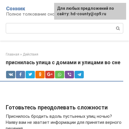
Перейти
Сонник
Для любых предложений по
к
Полное толкование снов
сайту: hd-county@cp9.ru
контенту
Поиск:
Главная
»
Действия
приснилась улица с домами и улицами во сне
Готовьтесь преодолевать сложности
Приснилось бродить вдоль пустынных улиц ночью?
Наяву вам не хватает информации для принятия верного
решения.