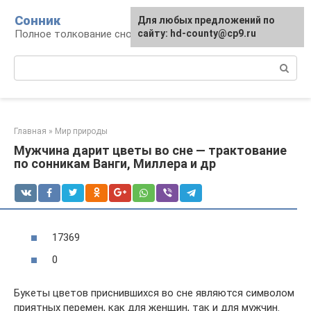
Перейти
Сонник
Для любых предложений по
к
Полное толкование снов
сайту: hd-county@cp9.ru
контенту
Поиск:
Главная
»
Мир природы
Мужчина дарит цветы во сне — трактование
по сонникам Ванги, Миллера и др
17369
0
Букеты цветов приснившихся во сне являются символом
приятных перемен, как для женщин, так и для мужчин.