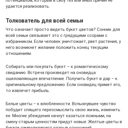
потенциалом, который в силу тех или иных причин не
удается реализовать.
Толкователь для всей семьи
Что означает просто видеть букет цветов? Сонник для
всей семьи связывает это с грядущими ссорами с
избранником. Если человек уничтожает, рвет растения, у
него возникнет желание положить конец текущим
отношениям.
Собирать или покупать букет – к романтическому
свиданию. Встреча произведет на сновидца
ошеломляющее впечатление. Получить букет в дар – к
оригинальному предложению. Если сновидец примет его,
то извлечет прибыль.
Белые цветы – к влюбленности. Вспыхнувшее чувство
побудит спящего переосмыслить свою жизнь, изменить
ее. Многие убеждения начнут казаться ложными, на
смену старым ценностям придут новые. Желтые цветы в
букете символизируют разрыв отношений.