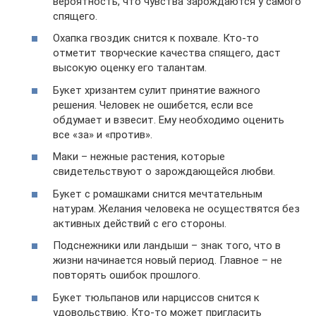
вероятность, что чувства зарождаются у самого
спящего.
Охапка гвоздик снится к похвале. Кто-то
отметит творческие качества спящего, даст
высокую оценку его талантам.
Букет хризантем сулит принятие важного
решения. Человек не ошибется, если все
обдумает и взвесит. Ему необходимо оценить
все «за» и «против».
Маки – нежные растения, которые
свидетельствуют о зарождающейся любви.
Букет с ромашками снится мечтательным
натурам. Желания человека не осуществятся без
активных действий с его стороны.
Подснежники или ландыши – знак того, что в
жизни начинается новый период. Главное – не
повторять ошибок прошлого.
Букет тюльпанов или нарциссов снится к
удовольствию. Кто-то может пригласить