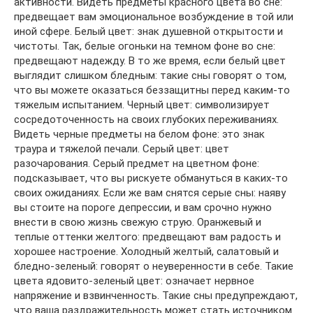
активности. Видеть предметы красного цвета во сне:
предвещает вам эмоциональное возбуждение в той или
иной сфере. Белый цвет: знак душевной открытости и
чистоты. Так, белые огоньки на темном фоне во сне:
предвещают надежду. В то же время, если белый цвет
выглядит слишком бледным: такие сны говорят о том,
что вы можете оказаться беззащитны перед каким-то
тяжелым испытанием. Черный цвет: символизирует
сосредоточенность на своих глубоких переживаниях.
Видеть черные предметы на белом фоне: это знак
траура и тяжелой печали. Серый цвет: цвет
разочарования. Серый предмет на цветном фоне:
подсказывает, что вы рискуете обмануться в каких-то
своих ожиданиях. Если же вам снятся серые сны: наяву
вы стоите на пороге депрессии, и вам срочно нужно
внести в свою жизнь свежую струю. Оранжевый и
теплые оттенки желтого: предвещают вам радость и
хорошее настроение. Холодный желтый, салатовый и
бледно-зеленый: говорят о неуверенности в себе. Такие
цвета ядовито-зеленый цвет: означает нервное
напряжение и взвинченность. Такие сны предупреждают,
что ваша раздражительность может стать источником