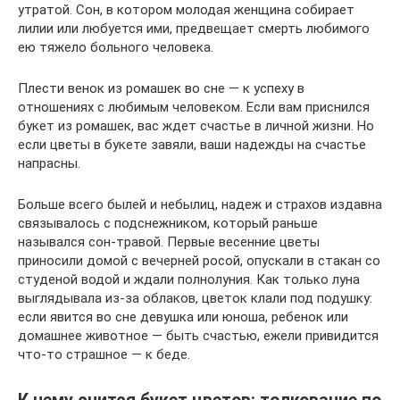
утратой. Сон, в котором молодая женщина собирает
лилии или любуется ими, предвещает смерть любимого
ею тяжело больного человека.
Плести венок из ромашек во сне — к успеху в
отношениях с любимым человеком. Если вам приснился
букет из ромашек, вас ждет счастье в личной жизни. Но
если цветы в букете завяли, ваши надежды на счастье
напрасны.
Больше всего былей и небылиц, надеж и страхов издавна
связывалось с подснежником, который раньше
назывался сон-травой. Первые весенние цветы
приносили домой с вечерней росой, опускали в стакан со
студеной водой и ждали полнолуния. Как только луна
выглядывала из-за облаков, цветок клали под подушку:
если явится во сне девушка или юноша, ребенок или
домашнее животное — быть счастью, ежели привидится
что-то страшное — к беде.