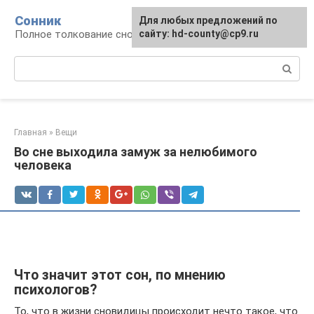
Перейти
Сонник
Для любых предложений по
к
Полное толкование снов
сайту: hd-county@cp9.ru
контенту
Поиск:
Главная
»
Вещи
Во сне выходила замуж за нелюбимого
человека
Что значит этот сон, по мнению
психологов?
То, что в жизни сновидицы происходит нечто такое, что