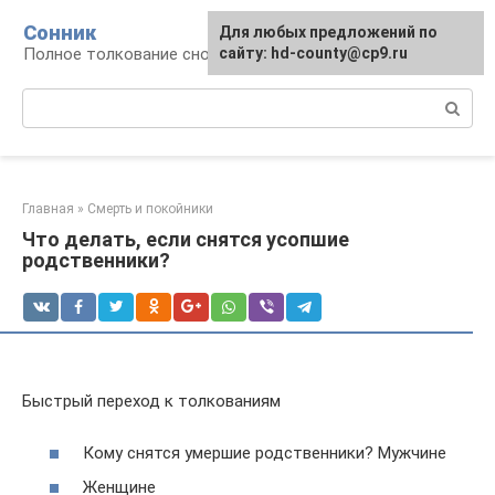
Перейти
Сонник
Для любых предложений по
к
Полное толкование снов
сайту: hd-county@cp9.ru
контенту
Поиск:
Главная
»
Смерть и покойники
Что делать, если снятся усопшие
родственники?
Быстрый переход к толкованиям
Кому снятся умершие родственники? Мужчине
Женщине