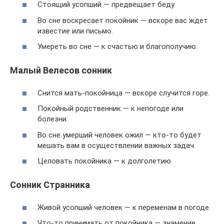
Стоящий усопший — предвещает беду.
Во сне воскресает покойник — вскоре вас ждет
известие или письмо.
Умереть во сне — к счастью и благополучию.
Малый Велесов сонник
Снится мать-покойница — вскоре случится горе.
Покойный родственник — к непогоде или
болезни.
Во сне умерший человек ожил — кто-то будет
мешать вам в осуществлении важных задач.
Целовать покойника — к долголетию.
Сонник Странника
Живой усопший человек — к переменам в погоде.
Что-то принимать от покойника — знамение