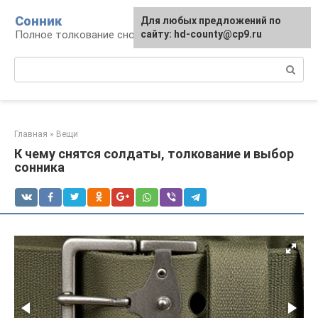
Перейти
Сонник
Для любых предложений по
к
Полное толкование снов
сайту: hd-county@cp9.ru
контенту
Поиск:
Главная
»
Вещи
К чему снятся солдаты, толкование и выбор
сонника