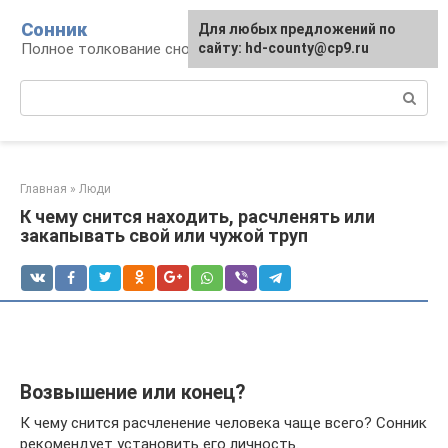
Перейти
Сонник
Для любых предложений по
к
Полное толкование снов
сайту: hd-county@cp9.ru
контенту
Поиск:
Главная
»
Люди
К чему снится находить, расчленять или
закапывать свой или чужой труп
Возвышение или конец?
К чему снится расчленение человека чаще всего? Сонник
рекомендует установить его личность.